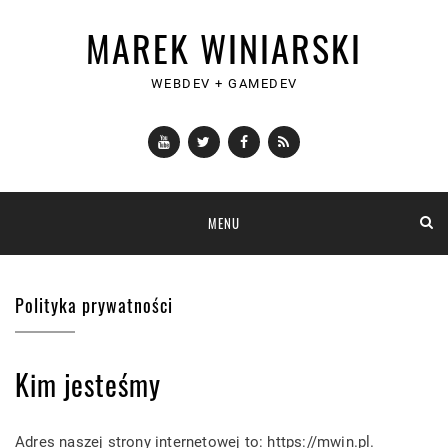
MAREK WINIARSKI
WEBDEV + GAMEDEV
YouTube
Twitter
Facebook
RSS
Skip
MENU
to
content
Polityka prywatności
Kim jesteśmy
Adres naszej strony internetowej to: https://mwin.pl.