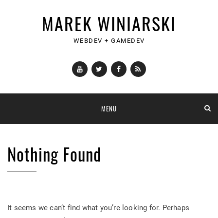
MAREK WINIARSKI
WEBDEV + GAMEDEV
YouTube
Twitter
Facebook
RSS
Skip
MENU
to
content
Nothing Found
It seems we can’t find what you’re looking for. Perhaps