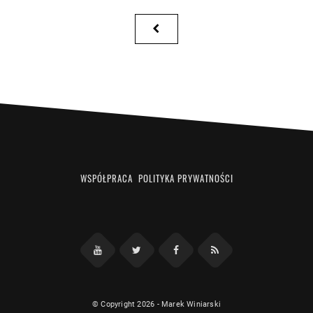
Posts
PREVIOUS
pagination
PAGE
WSPÓŁPRACA
POLITYKA PRYWATNOŚCI
Facebook
RSS
YouTube
Twitter
© Copyright 2026
-
Marek Winiarski