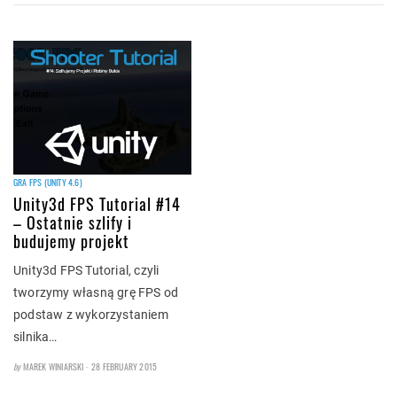
GRA FPS (UNITY 4.6)
Unity3d FPS Tutorial #14
– Ostatnie szlify i
budujemy projekt
Unity3d FPS Tutorial, czyli
tworzymy własną grę FPS od
podstaw z wykorzystaniem
silnika…
POSTED
by
MAREK WINIARSKI
28 FEBRUARY 2015
ON