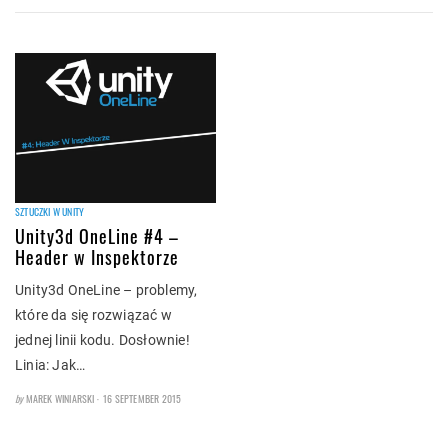
SZTUCZKI W UNITY
Unity3d OneLine #4 –
Header w Inspektorze
Unity3d OneLine – problemy,
które da się rozwiązać w
jednej linii kodu. Dosłownie!
Linia: Jak…
POSTED
by
MAREK WINIARSKI
16 SEPTEMBER 2015
ON