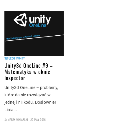
SZTUCZKI W UNITY
Unity3d OneLine #9 –
Matematyka w oknie
Inspector
Unity3d OneLine – problemy,
które da się rozwiązać w
jednej linii kodu. Dosłownie!
Linia:…
POSTED
by
MAREK WINIARSKI
25 MAY 2016
ON