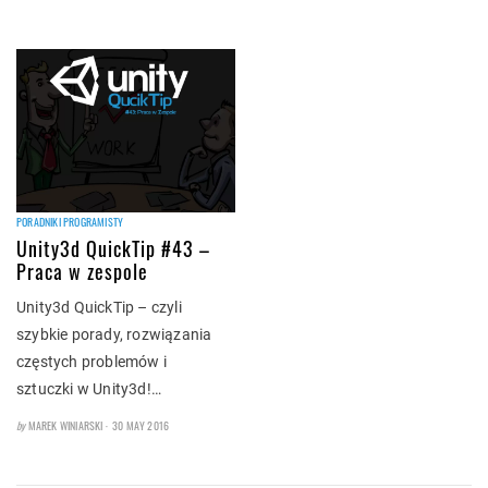
PORADNIKI PROGRAMISTY
Unity3d QuickTip #43 –
Praca w zespole
Unity3d QuickTip – czyli
szybkie porady, rozwiązania
częstych problemów i
sztuczki w Unity3d!…
POSTED
by
MAREK WINIARSKI
30 MAY 2016
ON