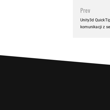
Post
navigation
Prev
Unity3d QuickTi
komunikacji z 