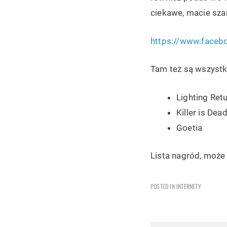
ciekawe, macie szan
https://www.face
Tam też są wszystki
Lighting Retu
Killer is Dea
Goetia
Lista nagród, może 
POSTED IN
INTERNETY