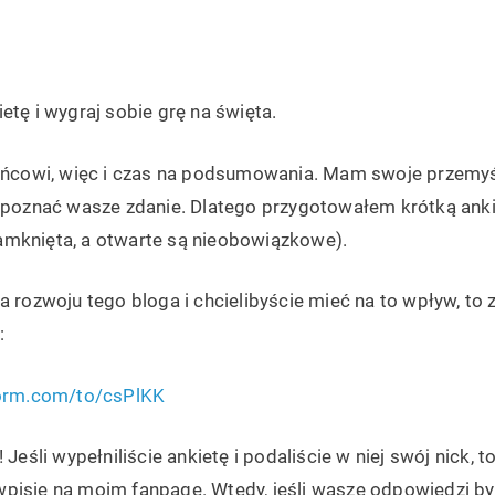
etę i wygraj sobie grę na święta.
końcowi, więc i czas na podsumowania. Mam swoje przemyśl
y poznać wasze zdanie. Dlatego przygotowałem krótką ankie
mknięta, a otwarte są nieobowiązkowe).
a rozwoju tego bloga i chcielibyście mieć na to wpływ, t
:
form.com/to/csPlKK
 Jeśli wypełniliście ankietę i podaliście w niej swój nick, 
pisie na moim fanpage. Wtedy, jeśli wasze odpowiedzi były