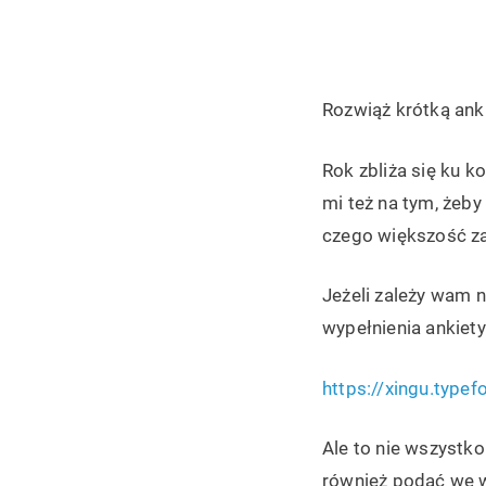
Rozwiąż krótką anki
Rok zbliża się ku 
mi też na tym, żeb
czego większość za
Jeżeli zależy wam n
wypełnienia ankiety
https://xingu.type
Ale to nie wszystko!
również podać we w