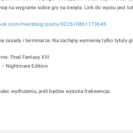
sę na wygranie sobie gry na święta. Link do wpisu jest tut
book.com/mwinblog/posts/922610861173645
e zasady i terminarze. Na zachętę wymienię tylko tytuły g
rns: Final Fantasy XIII
d – Nightmare Edition
ulec wydłużeniu, jeśli będzie wysoka frekwencja.