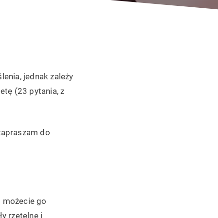
enia, jednak zależy
tę (23 pytania, z
o zapraszam do
to możecie go
 rzetelne i