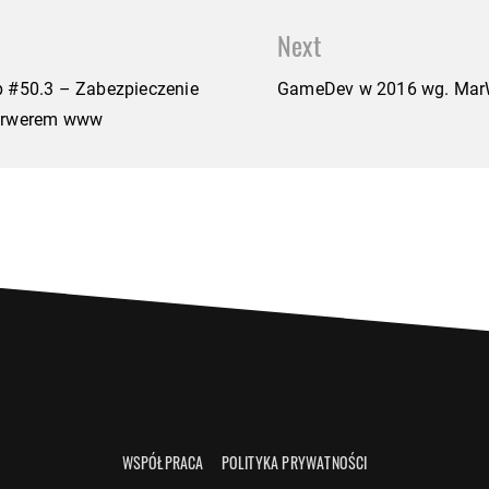
Next
p #50.3 – Zabezpieczenie
GameDev w 2016 wg. Mar
serwerem www
WSPÓŁPRACA
POLITYKA PRYWATNOŚCI