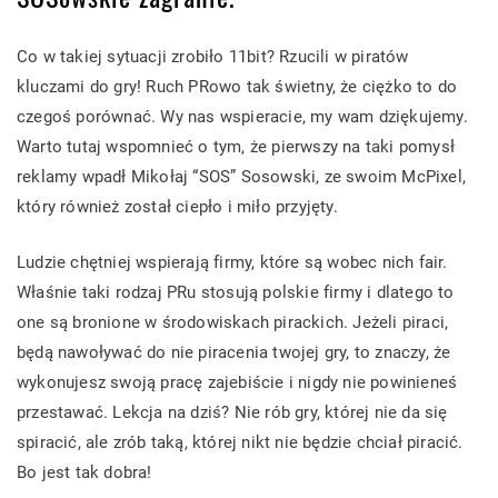
Co w takiej sytuacji zrobiło 11bit? Rzucili w piratów
kluczami do gry! Ruch PRowo tak świetny, że ciężko to do
czegoś porównać. Wy nas wspieracie, my wam dziękujemy.
Warto tutaj wspomnieć o tym, że pierwszy na taki pomysł
reklamy wpadł Mikołaj “SOS” Sosowski, ze swoim McPixel,
który również został ciepło i miło przyjęty.
Ludzie chętniej wspierają firmy, które są wobec nich fair.
Właśnie taki rodzaj PRu stosują polskie firmy i dlatego to
one są bronione w środowiskach pirackich. Jeżeli piraci,
będą nawoływać do nie piracenia twojej gry, to znaczy, że
wykonujesz swoją pracę zajebiście i nigdy nie powinieneś
przestawać. Lekcja na dziś? Nie rób gry, której nie da się
spiracić, ale zrób taką, której nikt nie będzie chciał piracić.
Bo jest tak dobra!