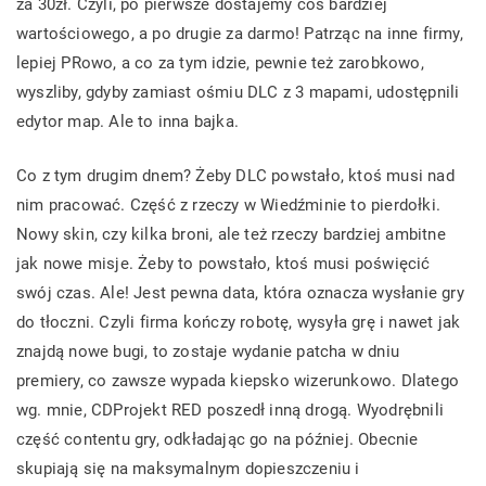
za 30zł. Czyli, po pierwsze dostajemy coś bardziej
wartościowego, a po drugie za darmo! Patrząc na inne firmy,
lepiej PRowo, a co za tym idzie, pewnie też zarobkowo,
wyszliby, gdyby zamiast ośmiu DLC z 3 mapami, udostępnili
edytor map. Ale to inna bajka.
Co z tym drugim dnem? Żeby DLC powstało, ktoś musi nad
nim pracować. Część z rzeczy w Wiedźminie to pierdołki.
Nowy skin, czy kilka broni, ale też rzeczy bardziej ambitne
jak nowe misje. Żeby to powstało, ktoś musi poświęcić
swój czas. Ale! Jest pewna data, która oznacza wysłanie gry
do tłoczni. Czyli firma kończy robotę, wysyła grę i nawet jak
znajdą nowe bugi, to zostaje wydanie patcha w dniu
premiery, co zawsze wypada kiepsko wizerunkowo. Dlatego
wg. mnie, CDProjekt RED poszedł inną drogą. Wyodrębnili
część contentu gry, odkładając go na później. Obecnie
skupiają się na maksymalnym dopieszczeniu i