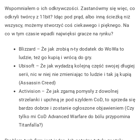
Wspomniałem o ich odkrywczości. Zastanówmy się więc, co
odkryli twórcy z 11bit? Idąc pod prąd, albo inną ścieżką niż
wszyscy, możemy stworzyć coś ciekawego i pięknego. Na
co w tym czasie wpadli najwięksi gracze na rynku?
Blizzard – Że jak zrobią n-ty dodatek do WoWa to
ludzie, też go kupią i wrócą do gry.
Ubisoft – Że jak wydadzą kolejną część swojej długiej
serii, nic w niej nie zmieniając to ludzie i tak ją kupią
(Assassin Creed)
Activision – Że jak zgarną pomysły z dowolnej
strzelanki i upchną je pod szyldem CoD, to sprzeda się
bardzo dobrze i zostanie ogłoszone objawieniem (Czy
tylko mi CoD Advanced Warfare do bólu przypomina
Titanfalla?)