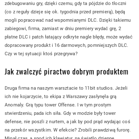
zdebugowaniu gry, dzięki czemu, gdy ta pójdzie do tłoczni
(co z reguły dzieje się ok. tygodnia przed premierą), będą
mogli popracować nad wspomnianymi DLC. Dzięki takiemu
zabiegowi, firma, zamiast w dniu premiery wydać grę, 2
płatne DLC i patch łatający odkryte nagle błędy, może wydać
dopracowany produkt i 16 darmowych, pomniejszych DLC.
Czy w tej sytuacji ktoś przegrywa?
Jak zwalczyć piractwo dobrym produktem
Druga firma na naszym warsztacie to 11bit studios. Jeżeli
ich nie kojarzycie, to ekipa z Warszawy zasłynęła grą
Anomaly. Grą typu tower Offense. I w tym prostym
stwierdzeniu, pada ich siła. Gdy w modzie były tower
defense, nie poszli z nurtem, a jak by pod prąd wydając coś
na przekór wszystkim. W efekcie? Zrobili prawdziwą furorę.
Minął czas, a spod ich klawiatur, na światło dzienne,