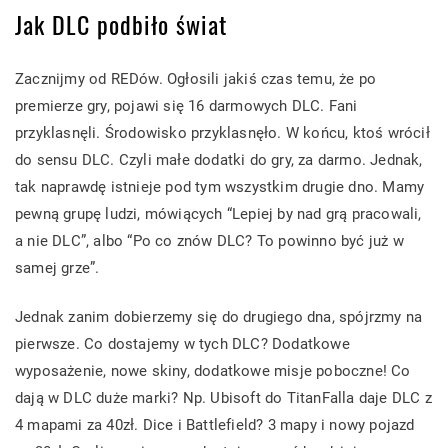
Jak DLC podbiło świat
Zacznijmy od REDów. Ogłosili jakiś czas temu, że po
premierze gry, pojawi się 16 darmowych DLC. Fani
przyklasnęli. Środowisko przyklasnęło. W końcu, ktoś wrócił
do sensu DLC. Czyli małe dodatki do gry, za darmo. Jednak,
tak naprawdę istnieje pod tym wszystkim drugie dno. Mamy
pewną grupę ludzi, mówiących “Lepiej by nad grą pracowali,
a nie DLC”, albo “Po co znów DLC? To powinno być już w
samej grze”.
Jednak zanim dobierzemy się do drugiego dna, spójrzmy na
pierwsze. Co dostajemy w tych DLC? Dodatkowe
wyposażenie, nowe skiny, dodatkowe misje poboczne! Co
dają w DLC duże marki? Np. Ubisoft do TitanFalla daje DLC z
4 mapami za 40zł. Dice i Battlefield? 3 mapy i nowy pojazd