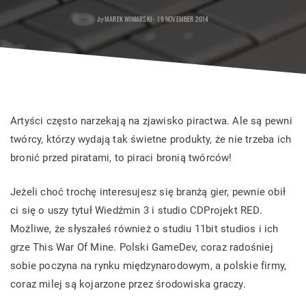
POSTED
by
MAREK WINIARSKI
19 NOVEMBER 2014
ON
Artyści często narzekają na zjawisko piractwa. Ale są pewni
twórcy, którzy wydają tak świetne produkty, że nie trzeba ich
bronić przed piratami, to piraci bronią twórców!
Jeżeli choć trochę interesujesz się branżą gier, pewnie obił
ci się o uszy tytuł Wiedźmin 3 i studio CDProjekt RED.
Możliwe, że słyszałeś również o studiu 11bit studios i ich
grze This War Of Mine. Polski GameDev, coraz radośniej
sobie poczyna na rynku międzynarodowym, a polskie firmy,
coraz milej są kojarzone przez środowiska graczy.