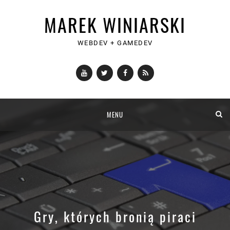
MAREK WINIARSKI
WEBDEV + GAMEDEV
YouTube
Twitter
Facebook
RSS
Skip
MENU
to
content
Gry, których bronią piraci