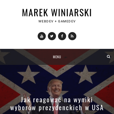
MAREK WINIARSKI
WEBDEV + GAMEDEV
YouTube
Twitter
Facebook
RSS
Skip
MENU
to
content
Jak reagować na wyniki
wyborów prezydenckich w USA