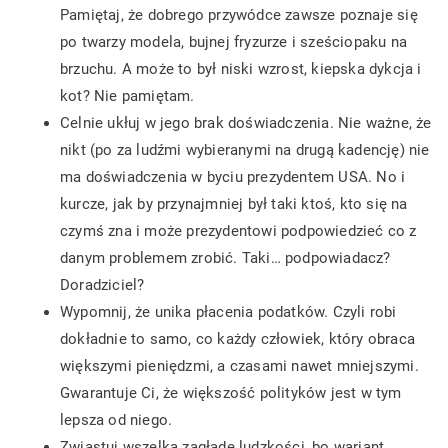
Pamiętaj, że dobrego przywódce zawsze poznaje się
po twarzy modela, bujnej fryzurze i sześciopaku na
brzuchu. A może to był niski wzrost, kiepska dykcja i
kot? Nie pamiętam.
Celnie ukłuj w jego brak doświadczenia. Nie ważne, że
nikt (po za ludźmi wybieranymi na drugą kadencję) nie
ma doświadczenia w byciu prezydentem USA. No i
kurcze, jak by przynajmniej był taki ktoś, kto się na
czymś zna i może prezydentowi podpowiedzieć co z
danym problemem zrobić. Taki… podpowiadacz?
Doradziciel?
Wypomnij, że unika płacenia podatków. Czyli robi
dokładnie to samo, co każdy człowiek, który obraca
większymi pieniędzmi, a czasami nawet mniejszymi.
Gwarantuje Ci, że większość polityków jest w tym
lepsza od niego.
Zwiastuj wszelką zagładę ludzkości, bo wariant