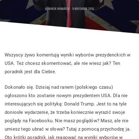
POSTED
by
MAREK WINIARSKI
9 NOVEMBER 2016
ON
Wszyscy żywo komentują wyniki wyborów prezydenckich w
USA. Też chcesz skomentować, ale nie wiesz jak? Ten
poradnik jest dla Ciebie.
Dokonało się. Dzisiaj nad ranem (polskiego czasu)
ogłoszono kto zostanie nowym prezydentem USA. Dla nie
interesujących się polityką: Donald Trump. Jest to na tyle
doniosłe wydarzenie, że trzeba koniecznie wyrazić swoje
poglądy na Facebooku. Nie masz poglądów? Masz, ale nie
umiesz tego ubrać w słowa? Tutaj z pomocą przychodzę ja.
Oto krótki poradnik, jak reagować na wyniki wyborów w