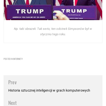
Np. taki obrazek. Tak serio, ten odcinek Simpsonów był w
styczniu tego roku.
POSTED IN
INTERNETY
Post
Prev
navigation
Historia sztucznej inteligencji w grach komputerowych
Next