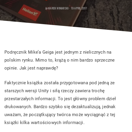
POSTED
by
MAREK WINIARSKI
19 APRIL 2017
ON
Podręcznik Mike’a Geiga jest jednym z nielicznych na
polskim rynku. Mimo to, krążą o nim bardzo sprzeczne
opinie. Jak jest naprawdę?
Faktycznie książka została przygotowana pod jedną ze
starszych wersji Unity i siłą rzeczy zawiera trochę
przestarzałych informacji. To jest główny problem dzieł
drukowanych. Bardzo szybko się dezaktualizują, jednak
uważam, że początkujący twórca może wyciągnąć z tej
książki kilka wartościowych informacji.