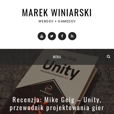
MAREK WINIARSKI
WEBDEV + GAMEDEV
YouTube
Twitter
Facebook
RSS
Skip
MENU
to
content
Recenzja: Mike Geig – Unity,
przewodnik projektowania gier