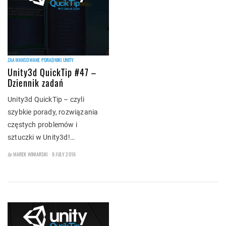
ZAAWANSOWANE PORADNIKI UNITY
Unity3d QuickTip #47 –
Dziennik zadań
Unity3d QuickTip – czyli
szybkie porady, rozwiązania
częstych problemów i
sztuczki w Unity3d!…
POSTED
by
MAREK WINIARSKI
9 JULY 2016
ON