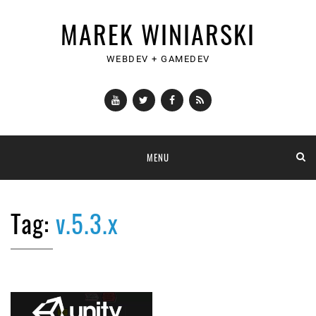
MAREK WINIARSKI
WEBDEV + GAMEDEV
YouTube
Twitter
Facebook
RSS
Skip
MENU
to
content
Tag:
v.5.3.x