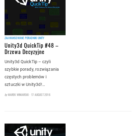
ZAAWANSOWANE PORADNIKI UNITY
Unity3d QuickTip #48 –
Drzewa Decyzyjne
Unity3d QuickTip – czyli
szybkie porady, rozwiązania
częstych problemów i
sztuczki w Unity3d!…
POSTED
by
MAREK WINIARSKI
17 AUGUST 2016
ON