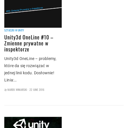
SZTUCZKI W UNITY
Unity3d OneLine #10 –
Zmienne prywatne w
inspektorze
Unity3d OneLine – problemy,
które da się rozwiązać w
jednej linii kodu. Dosłownie!
Linia:…
POSTED
by
MAREK WINIARSKI
22 JUNE 2016
ON