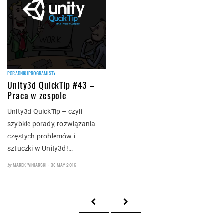
PORADNIKI PROGRAMISTY
Unity3d QuickTip #43 –
Praca w zespole
Unity3d QuickTip – czyli
szybkie porady, rozwiązania
częstych problemów i
sztuczki w Unity3d!…
POSTED
by
MAREK WINIARSKI
30 MAY 2016
ON
Posts
PREVIOUS
NEXT
pagination
PAGE
PAGE