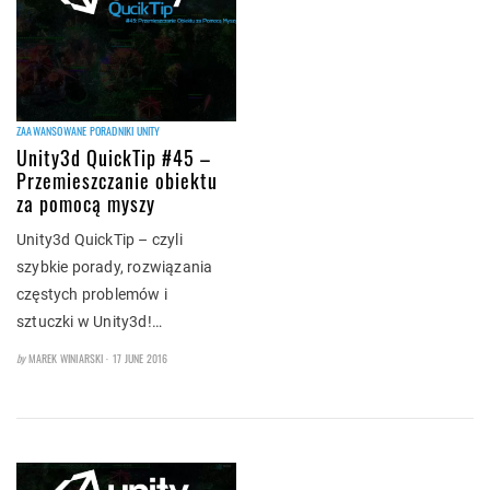
ZAAWANSOWANE PORADNIKI UNITY
Unity3d QuickTip #45 –
Przemieszczanie obiektu
za pomocą myszy
Unity3d QuickTip – czyli
szybkie porady, rozwiązania
częstych problemów i
sztuczki w Unity3d!…
POSTED
by
MAREK WINIARSKI
17 JUNE 2016
ON