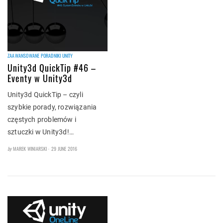
ZAAWANSOWANE PORADNIKI UNITY
Unity3d QuickTip #46 –
Eventy w Unity3d
Unity3d QuickTip – czyli
szybkie porady, rozwiązania
częstych problemów i
sztuczki w Unity3d!…
POSTED
by
MAREK WINIARSKI
29 JUNE 2016
ON