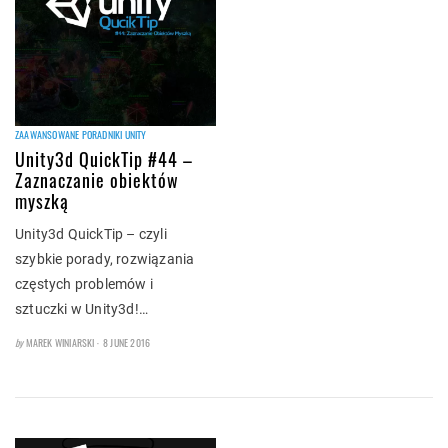
ZAAWANSOWANE PORADNIKI UNITY
Unity3d QuickTip #44 –
Zaznaczanie obiektów
myszką
Unity3d QuickTip – czyli
szybkie porady, rozwiązania
częstych problemów i
sztuczki w Unity3d!…
POSTED
by
MAREK WINIARSKI
8 JUNE 2016
ON