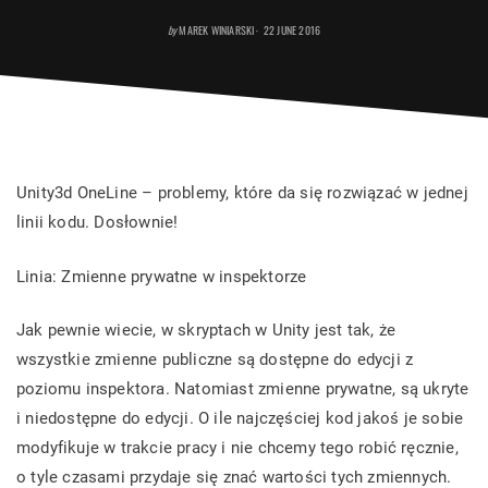
POSTED
by
MAREK WINIARSKI
22 JUNE 2016
ON
Unity3d OneLine – problemy, które da się rozwiązać w jednej
linii kodu. Dosłownie!
Linia: Zmienne prywatne w inspektorze
Jak pewnie wiecie, w skryptach w Unity jest tak, że
wszystkie zmienne publiczne są dostępne do edycji z
poziomu inspektora. Natomiast zmienne prywatne, są ukryte
i niedostępne do edycji. O ile najczęściej kod jakoś je sobie
modyfikuje w trakcie pracy i nie chcemy tego robić ręcznie,
o tyle czasami przydaje się znać wartości tych zmiennych.