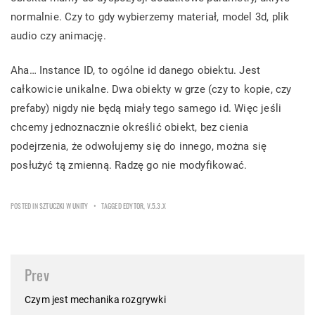
normalnie. Czy to gdy wybierzemy materiał, model 3d, plik
audio czy animację.
Aha… Instance ID, to ogólne id danego obiektu. Jest
całkowicie unikalne. Dwa obiekty w grze (czy to kopie, czy
prefaby) nigdy nie będą miały tego samego id. Więc jeśli
chcemy jednoznacznie określić obiekt, bez cienia
podejrzenia, że odwołujemy się do innego, można się
posłużyć tą zmienną. Radzę go nie modyfikować.
POSTED IN
SZTUCZKI W UNITY
TAGGED
EDYTOR
,
V.5.3.X
Post
Prev
navigation
Czym jest mechanika rozgrywki