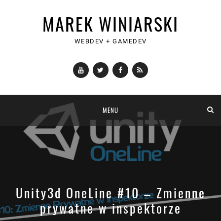
MAREK WINIARSKI
WEBDEV + GAMEDEV
YouTube
Twitter
Facebook
RSS
Skip
MENU
to
content
Unity3d OneLine #10 – Zmienne
prywatne w inspektorze