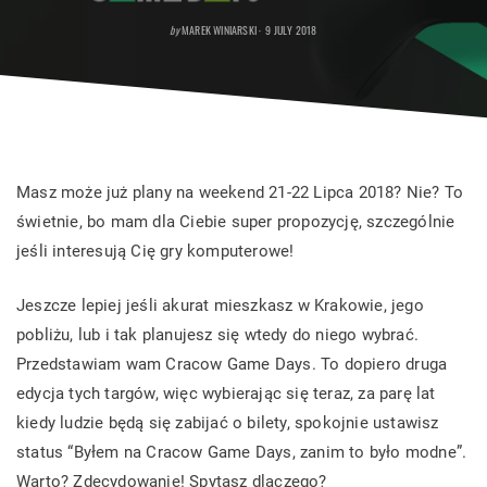
POSTED
by
MAREK WINIARSKI
9 JULY 2018
ON
Masz może już plany na weekend 21-22 Lipca 2018? Nie? To
świetnie, bo mam dla Ciebie super propozycję, szczególnie
jeśli interesują Cię gry komputerowe!
Jeszcze lepiej jeśli akurat mieszkasz w Krakowie, jego
pobliżu, lub i tak planujesz się wtedy do niego wybrać.
Przedstawiam wam Cracow Game Days. To dopiero druga
edycja tych targów, więc wybierając się teraz, za parę lat
kiedy ludzie będą się zabijać o bilety, spokojnie ustawisz
status “Byłem na Cracow Game Days, zanim to było modne”.
Warto? Zdecydowanie! Spytasz dlaczego?