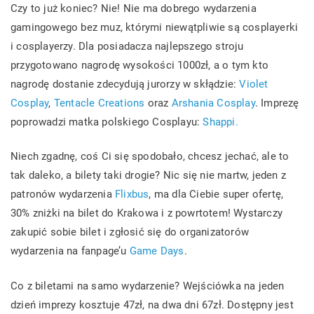
Czy to już koniec? Nie! Nie ma dobrego wydarzenia
gamingowego bez muz, którymi niewątpliwie są cosplayerki
i cosplayerzy. Dla posiadacza najlepszego stroju
przygotowano nagrodę wysokości 1000zł, a o tym kto
nagrodę dostanie zdecydują jurorzy w skłądzie:
Violet
Cosplay
​,
Tentacle Creations
oraz
Arshania Cosplay
​. Imprezę
poprowadzi matka polskiego Cosplayu:
Shappi.
Niech zgadnę, coś Ci się spodobało, chcesz jechać, ale to
tak daleko, a bilety taki drogie? Nic się nie martw, jeden z
patronów wydarzenia
Flixbus
, ma dla Ciebie super ofertę,
30% zniżki na bilet do Krakowa i z powrtotem! Wystarczy
zakupić sobie bilet i zgłosić się do organizatorów
wydarzenia na fanpage’u
Game Days
.
Co z biletami na samo wydarzenie? Wejściówka na jeden
dzień imprezy kosztuje 47zł, na dwa dni 67zł. Dostępny jest