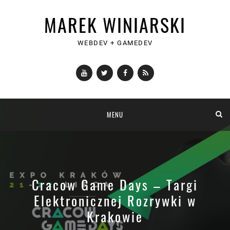
MAREK WINIARSKI
WEBDEV + GAMEDEV
YouTube
Twitter
Facebook
RSS
Skip
MENU
to
content
Cracow Game Days – Targi
Elektronicznej Rozrywki w
Krakowie