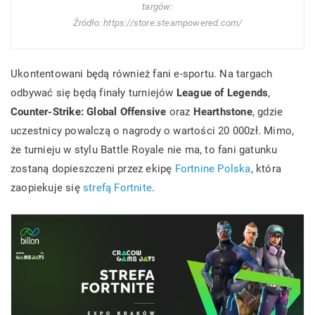
targów:
Źródło: https://store.steampowered.com/
Ukontentowani będą również fani e-sportu. Na targach
odbywać się będą finały turniejów
League of Legends
,
Counter-Strike: Global Offensive
oraz
Hearthstone
, gdzie
uczestnicy powalczą o nagrody o wartości 20 000zł. Mimo,
że turnieju w stylu Battle Royale nie ma, to fani gatunku
zostaną dopieszczeni przez ekipę
Fortnine Polska
, która
zaopiekuje się
strefą Fortnite
.