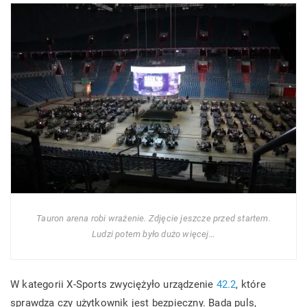
Tauron arena robi wrażenie. Zdjęcie jeszcze przed startem.
Ludzi potem było dużo więcej…
W kategorii X-Sports zwyciężyło urządzenie
42.2
, które
sprawdza czy użytkownik jest bezpieczny. Bada puls,