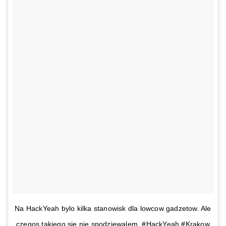
Na HackYeah bylo kilka stanowisk dla lowcow gadzetow. Ale
czegos takiego sie nie spodziewalem. #HackYeah #Krakow