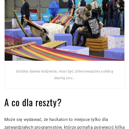
Solidna dawka kodzienia, musi być zrównoważona solidną
dawką snu…
A co dla reszty?
Może się wydawać, że hackaton to miejsce tylko dla
zatwardziałych programistów, którzy potrafią poświęcić kilka