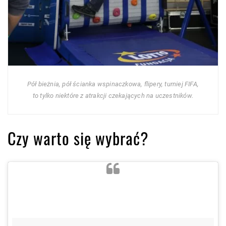
Pół bieżnia, pół ścianka wspinaczkowa, flipery, turniej FIFA,
to tylko niektóre z atrakcji czekających na uczestników.
Czy warto się wybrać?