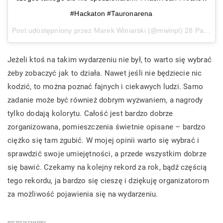
#Hackaton #Tauronarena
Post udostępniony przez Marek Winiarski (@mwinpl)
28 Paź, 2017 o 10:09 PDT
Jeżeli ktoś na takim wydarzeniu nie był, to warto się wybrać
żeby zobaczyć jak to działa. Nawet jeśli nie będziecie nic
kodzić, to można poznać fajnych i ciekawych ludzi. Samo
zadanie może być również dobrym wyzwaniem, a nagrody
tylko dodają kolorytu. Całość jest bardzo dobrze
zorganizowana, pomieszczenia świetnie opisane – bardzo
ciężko się tam zgubić. W mojej opinii warto się wybrać i
sprawdzić swoje umiejętności, a przede wszystkim dobrze
się bawić. Czekamy na kolejny rekord za rok, bądź częścią
tego rekordu, ja bardzo się cieszę i dziękuję organizatorom
za możliwość pojawienia się na wydarzeniu.
POSTED IN
GAMEDEV