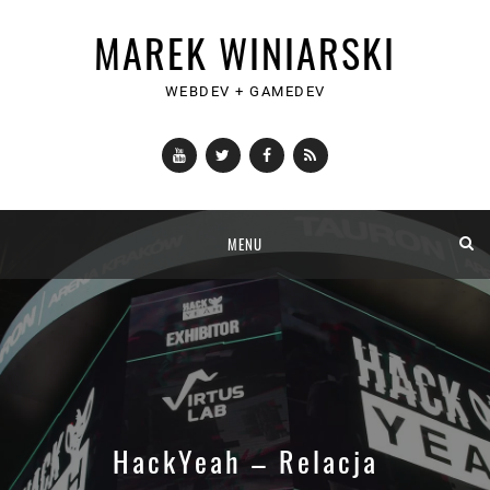
MAREK WINIARSKI
WEBDEV + GAMEDEV
YouTube
Twitter
Facebook
RSS
Skip
MENU
to
content
HackYeah – Relacja