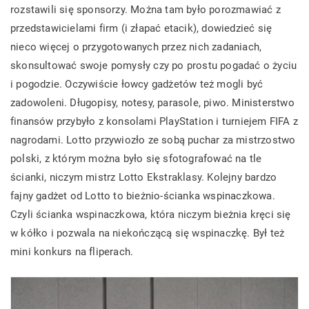
rozstawili się sponsorzy. Można tam było porozmawiać z
przedstawicielami firm (i złapać etacik), dowiedzieć się
nieco więcej o przygotowanych przez nich zadaniach,
skonsultować swoje pomysły czy po prostu pogadać o życiu
i pogodzie. Oczywiście łowcy gadżetów też mogli być
zadowoleni. Długopisy, notesy, parasole, piwo. Ministerstwo
finansów przybyło z konsolami PlayStation i turniejem FIFA z
nagrodami. Lotto przywiozło ze sobą puchar za mistrzostwo
polski, z którym można było się sfotografować na tle
ścianki, niczym mistrz Lotto Ekstraklasy. Kolejny bardzo
fajny gadżet od Lotto to bieżnio-ścianka wspinaczkowa.
Czyli ścianka wspinaczkowa, która niczym bieżnia kręci się
w kółko i pozwala na niekończącą się wspinaczkę. Był też
mini konkurs na fliperach.