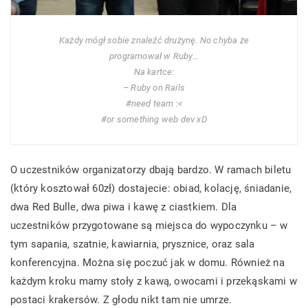
Każdy mógł sobie znaleźć drużynę. No chyba że
programował w Ruby…
Na kartce:
– Ruby on Rails
#need team :<
#or something web dev xD
O uczestników organizatorzy dbają bardzo. W ramach biletu
(który kosztował 60zł) dostajecie: obiad, kolację, śniadanie,
dwa Red Bulle, dwa piwa i kawę z ciastkiem. Dla
uczestników przygotowane są miejsca do wypoczynku – w
tym sapania, szatnie, kawiarnia, prysznice, oraz sala
konferencyjna. Można się poczuć jak w domu. Również na
każdym kroku mamy stoły z kawą, owocami i przekąskami w
postaci krakersów. Z głodu nikt tam nie umrze.