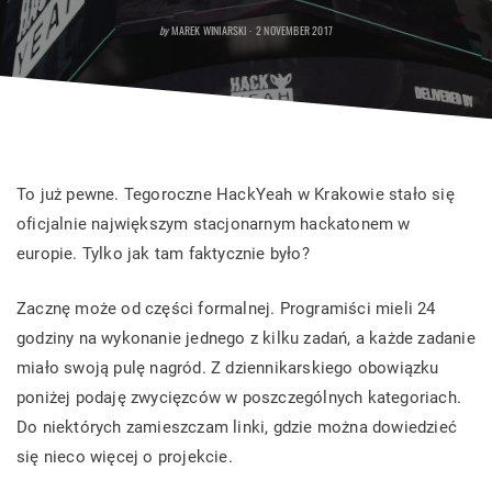
POSTED
by
MAREK WINIARSKI
2 NOVEMBER 2017
ON
To już pewne. Tegoroczne HackYeah w Krakowie stało się
oficjalnie największym stacjonarnym hackatonem w
europie. Tylko jak tam faktycznie było?
Zacznę może od części formalnej. Programiści mieli 24
godziny na wykonanie jednego z kilku zadań, a każde zadanie
miało swoją pulę nagród. Z dziennikarskiego obowiązku
poniżej podaję zwycięzców w poszczególnych kategoriach.
Do niektórych zamieszczam linki, gdzie można dowiedzieć
się nieco więcej o projekcie.