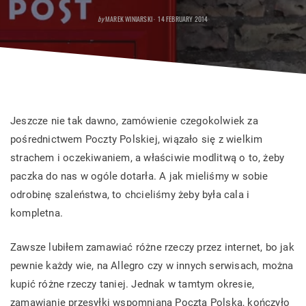
POSTED
by
MAREK WINIARSKI
14 FEBRUARY 2014
ON
Jeszcze nie tak dawno, zamówienie czegokolwiek za
pośrednictwem Poczty Polskiej, wiązało się z wielkim
strachem i oczekiwaniem, a właściwie modlitwą o to, żeby
paczka do nas w ogóle dotarła. A jak mieliśmy w sobie
odrobinę szaleństwa, to chcieliśmy żeby była cala i
kompletna.
Zawsze lubiłem zamawiać różne rzeczy przez internet, bo jak
pewnie każdy wie, na Allegro czy w innych serwisach, można
kupić różne rzeczy taniej. Jednak w tamtym okresie,
zamawianie przesyłki wspomnianą Pocztą Polską, kończyło