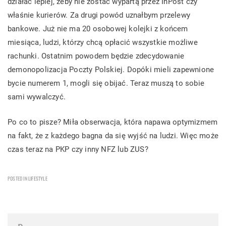
działać lepiej, żeby nie zostać wypartą przez InPost czy
właśnie kurierów. Za drugi powód uznałbym przelewy
bankowe. Już nie ma 20 osobowej kolejki z końcem
miesiąca, ludzi, którzy chcą opłacić wszystkie możliwe
rachunki. Ostatnim powodem będzie zdecydowanie
demonopolizacja Poczty Polskiej. Dopóki mieli zapewnione
bycie numerem 1, mogli się obijać. Teraz muszą to sobie
sami wywalczyć.
Po co to pisze? Miła obserwacja, która napawa optymizmem
na fakt, że z każdego bagna da się wyjść na ludzi. Więc może
czas teraz na PKP czy inny NFZ lub ZUS?
POSTED IN
LIFESTYLE
Post