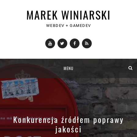
MAREK WINIARSKI
WEBDEV + GAMEDEV
YouTube
Twitter
Facebook
RSS
Skip
MENU
to
content
Konkurencja źródłem poprawy
jakości