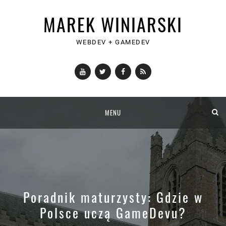
MAREK WINIARSKI
WEBDEV + GAMEDEV
YouTube
Twitter
Facebook
RSS
Skip
MENU
to
content
Poradnik maturzysty: Gdzie w
Polsce uczą GameDevu?