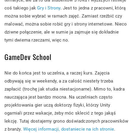
tematyce, ale za to dla studentów 3 roku i wyższych istnieje
coś takiego jak
Gry i Strony
. Jest to jedna z pracowni, którą
można sobie wybrać w ramach zajęć. Zamiast rzeźbić czy
malować, można sobie robić gry i strony internetowe. Nieco
dziwne połączenie, ale w sumie ja zajmuje się dokładnie
tymi dwiema rzeczami, więc no.
GameDev School
Nie do końca jest to uczelnia, a raczej kurs. Zajęcia
odbywają się w weekendy, a za całość niestety trzeba
zapłacić (trochę jak studia niestacjonarne). Mimo to, kadra
nauczająca jest bardzo mocna. Na uczelniach często
projektowania gier uczą doktorzy fizyki, którzy Unity
ogarniali przez wakacje, żeby móc sklecić z tego jakąś
lekcję. Tutaj dostajemy grono doświadczonych pracowników
z branży.
Więcej informacji, dostaniecie na ich stronie
.