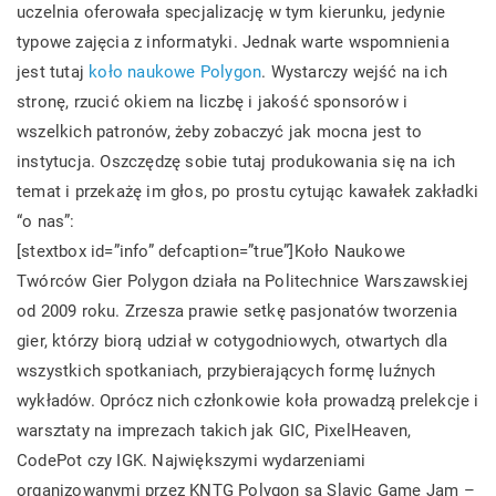
uczelnia oferowała specjalizację w tym kierunku, jedynie
typowe zajęcia z informatyki. Jednak warte wspomnienia
jest tutaj
koło naukowe Polygon
. Wystarczy wejść na ich
stronę, rzucić okiem na liczbę i jakość sponsorów i
wszelkich patronów, żeby zobaczyć jak mocna jest to
instytucja. Oszczędzę sobie tutaj produkowania się na ich
temat i przekażę im głos, po prostu cytując kawałek zakładki
“o nas”:
[stextbox id=”info” defcaption=”true”]Koło Naukowe
Twórców Gier Polygon działa na Politechnice Warszawskiej
od 2009 roku. Zrzesza prawie setkę pasjonatów tworzenia
gier, którzy biorą udział w cotygodniowych, otwartych dla
wszystkich spotkaniach, przybierających formę luźnych
wykładów. Oprócz nich członkowie koła prowadzą prelekcje i
warsztaty na imprezach takich jak GIC, PixelHeaven,
CodePot czy IGK. Największymi wydarzeniami
organizowanymi przez KNTG Polygon są Slavic Game Jam –