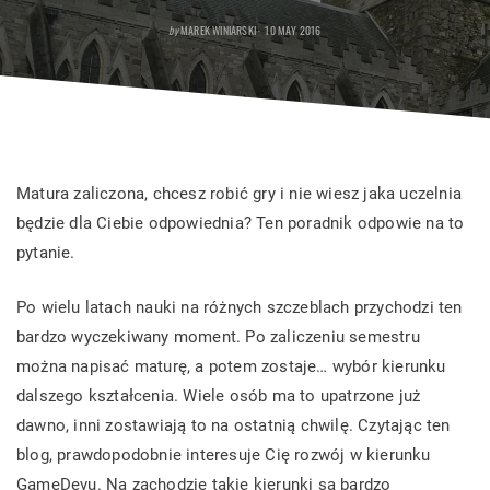
POSTED
by
MAREK WINIARSKI
10 MAY 2016
ON
Matura zaliczona, chcesz robić gry i nie wiesz jaka uczelnia
będzie dla Ciebie odpowiednia? Ten poradnik odpowie na to
pytanie.
Po wielu latach nauki na różnych szczeblach przychodzi ten
bardzo wyczekiwany moment. Po zaliczeniu semestru
można napisać maturę, a potem zostaje… wybór kierunku
dalszego kształcenia. Wiele osób ma to upatrzone już
dawno, inni zostawiają to na ostatnią chwilę. Czytając ten
blog, prawdopodobnie interesuje Cię rozwój w kierunku
GameDevu. Na zachodzie takie kierunki są bardzo