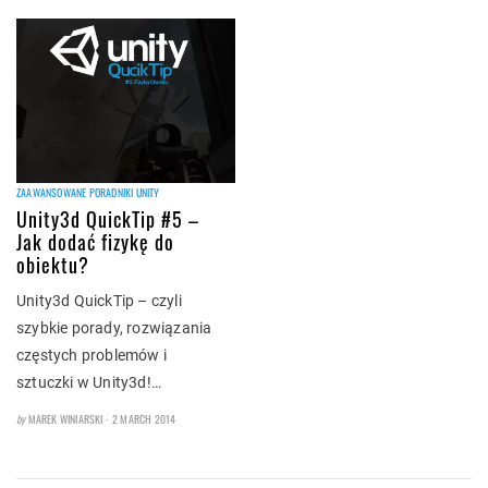
ZAAWANSOWANE PORADNIKI UNITY
Unity3d QuickTip #5 –
Jak dodać fizykę do
obiektu?
Unity3d QuickTip – czyli
szybkie porady, rozwiązania
częstych problemów i
sztuczki w Unity3d!…
POSTED
by
MAREK WINIARSKI
2 MARCH 2014
ON