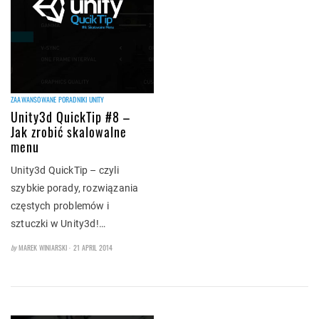
ZAAWANSOWANE PORADNIKI UNITY
Unity3d QuickTip #8 –
Jak zrobić skalowalne
menu
Unity3d QuickTip – czyli
szybkie porady, rozwiązania
częstych problemów i
sztuczki w Unity3d!…
POSTED
by
MAREK WINIARSKI
21 APRIL 2014
ON