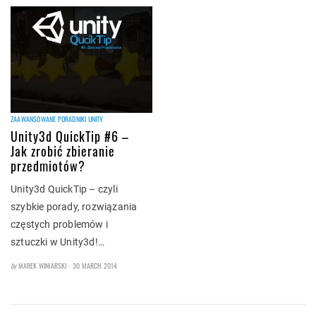
ZAAWANSOWANE PORADNIKI UNITY
Unity3d QuickTip #6 –
Jak zrobić zbieranie
przedmiotów?
Unity3d QuickTip – czyli
szybkie porady, rozwiązania
częstych problemów i
sztuczki w Unity3d!…
POSTED
by
MAREK WINIARSKI
30 MARCH 2014
ON