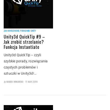
ZAAWANSOWANE PORADNIKI UNITY
Unity3d QuickTip #9 –
Jak zrobić strzelanie?
Funkcja Instantiate
Unity3d QuickTip – czyli
szybkie porady, rozwiązania
częstych problemów i
sztuczki w Unity3d!…
POSTED
by
MAREK WINIARSKI
11 MAY 2014
ON