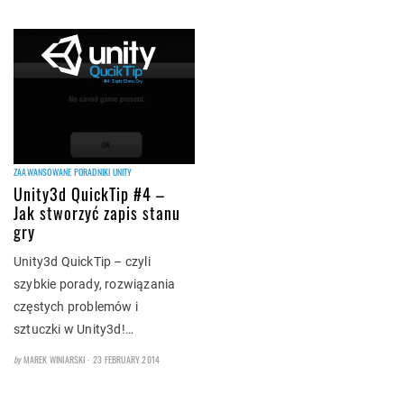
ZAAWANSOWANE PORADNIKI UNITY
Unity3d QuickTip #4 –
Jak stworzyć zapis stanu
gry
Unity3d QuickTip – czyli
szybkie porady, rozwiązania
częstych problemów i
sztuczki w Unity3d!…
POSTED
by
MAREK WINIARSKI
23 FEBRUARY 2014
ON