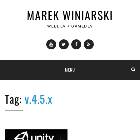
MAREK WINIARSKI
WEBDEV + GAMEDEV
YouTube
Twitter
Facebook
RSS
Skip
MENU
to
content
Tag:
v.4.5.x