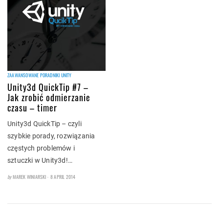
ZAAWANSOWANE PORADNIKI UNITY
Unity3d QuickTip #7 –
Jak zrobić odmierzanie
czasu – timer
Unity3d QuickTip – czyli
szybkie porady, rozwiązania
częstych problemów i
sztuczki w Unity3d!…
POSTED
by
MAREK WINIARSKI
8 APRIL 2014
ON