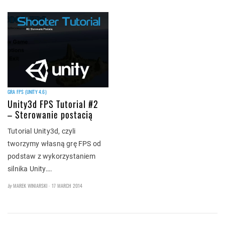
GRA FPS (UNITY 4.6)
Unity3d FPS Tutorial #2
– Sterowanie postacią
Tutorial Unity3d, czyli
tworzymy własną grę FPS od
podstaw z wykorzystaniem
silnika Unity….
POSTED
by
MAREK WINIARSKI
17 MARCH 2014
ON