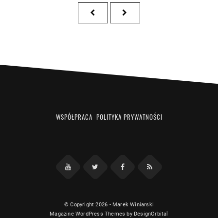
Posts
PREVIOUS
NEXT
pagination
PAGE
PAGE
WSPÓŁPRACA
POLITYKA PRYWATNOŚCI
Facebook
RSS
YouTube
Twitter
© Copyright 2026
-
Marek Winiarski
Magazine WordPress Themes
by DesignOrbital