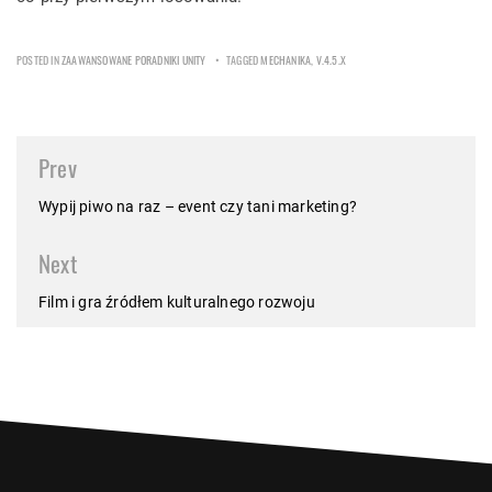
POSTED IN
ZAAWANSOWANE PORADNIKI UNITY
TAGGED
MECHANIKA
,
V.4.5.X
Post
Prev
navigation
Wypij piwo na raz – event czy tani marketing?
Next
Film i gra źródłem kulturalnego rozwoju