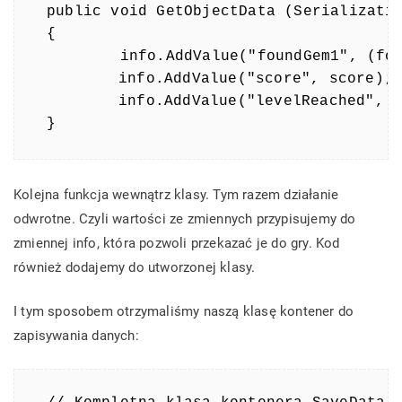
public void GetObjectData (Serializatio
{

        info.AddValue("foundGem1", (fou
	info.AddValue("score", score);

	info.AddValue("levelReached", levelReached);

}
Kolejna funkcja wewnątrz klasy. Tym razem działanie
odwrotne. Czyli wartości ze zmiennych przypisujemy do
zmiennej info, która pozwoli przekazać je do gry. Kod
również dodajemy do utworzonej klasy.
I tym sposobem otrzymaliśmy naszą klasę kontener do
zapisywania danych: