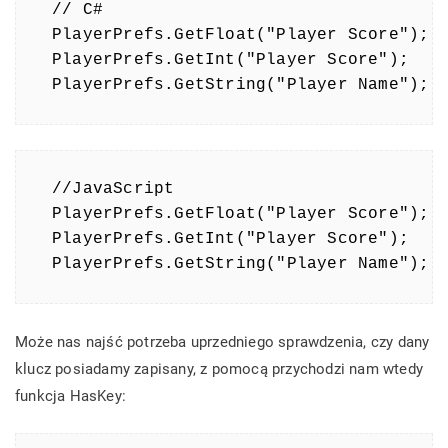
// C#

PlayerPrefs.GetFloat("Player Score");

PlayerPrefs.GetInt("Player Score");

PlayerPrefs.GetString("Player Name");
//JavaScript

PlayerPrefs.GetFloat("Player Score");

PlayerPrefs.GetInt("Player Score");

PlayerPrefs.GetString("Player Name");
Może nas najść potrzeba uprzedniego sprawdzenia, czy dany
klucz posiadamy zapisany, z pomocą przychodzi nam wtedy
funkcja HasKey: