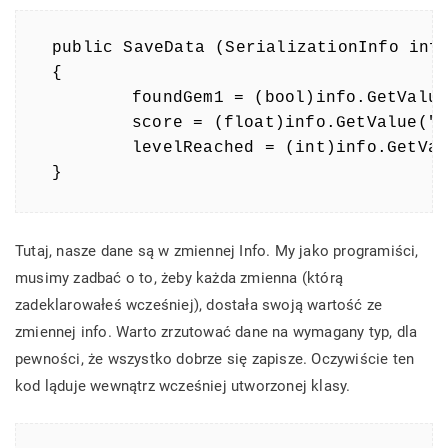
public SaveData (SerializationInfo info
{

	foundGem1 = (bool)info.GetValue("foundGem1", typeof(bool));

	score = (float)info.GetValue("score", typeof(float));

	levelReached = (int)info.GetValue("levelReached", typeof(int));

}
Tutaj, nasze dane są w zmiennej Info. My jako programiści,
musimy zadbać o to, żeby każda zmienna (którą
zadeklarowałeś wcześniej), dostała swoją wartość ze
zmiennej info. Warto zrzutować dane na wymagany typ, dla
pewności, że wszystko dobrze się zapisze. Oczywiście ten
kod ląduje wewnątrz wcześniej utworzonej klasy.