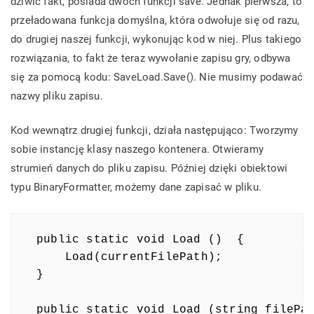
dziwić fakt, posiada dwóch funkcji save. Jednak pierwsza, to
przeładowana funkcja domyślna, która odwołuje się od razu,
do drugiej naszej funkcji, wykonując kod w niej. Plus takiego
rozwiązania, to fakt że teraz wywołanie zapisu gry, odbywa
się za pomocą kodu: SaveLoad.Save(). Nie musimy podawać
nazwy pliku zapisu.
Kod wewnątrz drugiej funkcji, działa następująco: Tworzymy
sobie instancję klasy naszego kontenera. Otwieramy
strumień danych do pliku zapisu. Później dzięki obiektowi
typu BinaryFormatter, możemy dane zapisać w pliku.
public static void Load ()  {

    Load(currentFilePath);  

}

public static void Load (string filePat