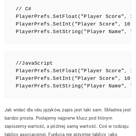
// C#

PlayerPrefs.SetFloat("Player Score", 10
PlayerPrefs.SetInt("Player Score", 10);
PlayerPrefs.SetString("Player Name", "
//JavaScript

PlayerPrefs.SetFloat("Player Score", 10
PlayerPrefs.SetInt("Player Score", 10);
PlayerPrefs.SetString("Player Name", "
Jak widać dla obu języków, zapis jest taki sam. Składnia jest
bardzo prosta. Podajemy najpierw klucz pod którym
zapiszemy wartość, a później samą wartość. Coś w rodzaju
tablicy asocjacyjnej. Funkcja nie przyjmie tablicy jako