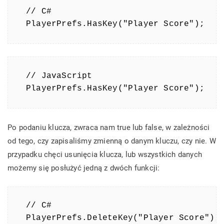
// C#

PlayerPrefs.HasKey("Player Score");
// JavaScript

PlayerPrefs.HasKey("Player Score");
Po podaniu klucza, zwraca nam true lub false, w zależności
od tego, czy zapisaliśmy zmienną o danym kluczu, czy nie. W
przypadku chęci usunięcia klucza, lub wszystkich danych
możemy się posłużyć jedną z dwóch funkcji:
// C#

PlayerPrefs.DeleteKey("Player Score");
