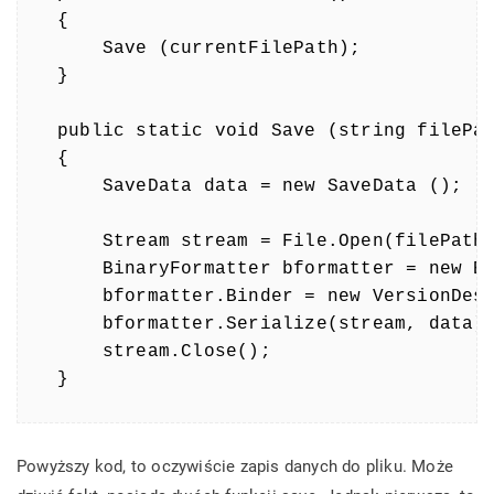
{

    Save (currentFilePath);

}

public static void Save (string filePat
{

    SaveData data = new SaveData ();

    Stream stream = File.Open(filePath,
    BinaryFormatter bformatter = new Bi
    bformatter.Binder = new VersionDese
    bformatter.Serialize(stream, data);
    stream.Close();

}
Powyższy kod, to oczywiście zapis danych do pliku. Może