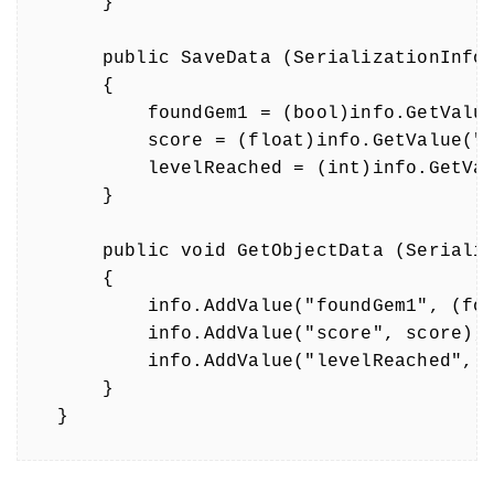
    }

    public SaveData (SerializationInfo 
    {

        foundGem1 = (bool)info.GetValue
        score = (float)info.GetValue("s
        levelReached = (int)info.GetVal
    }

    public void GetObjectData (Serializ
    {

        info.AddValue("foundGem1", (fou
        info.AddValue("score", score);

        info.AddValue("levelReached", l
    }

}