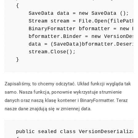
{

    SaveData data = new SaveData ();

    Stream stream = File.Open(filePath,
    BinaryFormatter bformatter = new Bi
    bformatter.Binder = new VersionDese
    data = (SaveData)bformatter.Deseria
    stream.Close();

}
Zapisaliśmy, to chcemy odczytać. Układ funkcji wygląda tak
samo. Nasza funkcja, ponownie wykrzystuje strumienie
danych oraz naszą klasę kontener i BinaryFormatter. Teraz
nasze dane znajdują się w zmiennej data.
public sealed class VersionDeserializat