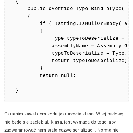
{ 

    public override Type BindToType( st
    { 

        if ( !string.IsNullOrEmpty( ass
        { 

            Type typeToDeserialize = nu
            assemblyName = Assembly.Get
            typeToDeserialize = Type.Ge
            return typeToDeserialize; 

        } 

        return null; 

    } 

}
Ostatnim kawałkiem kodu jest trzecia klasa. W jej budowę
nie będę się zagłębiał. Klasa, jest wymaga do tego, aby
zagwarantować nam stałą nazwę serializacji. Normalnie