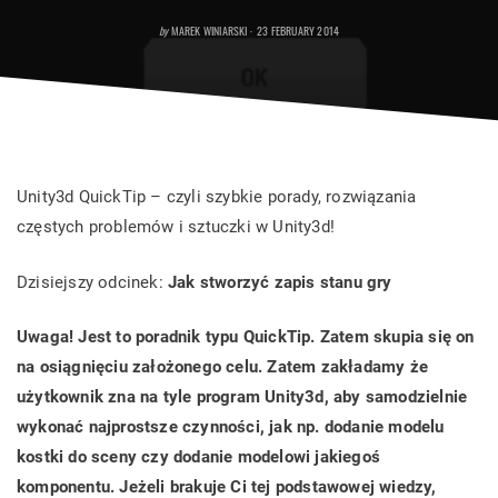
POSTED
by
MAREK WINIARSKI
23 FEBRUARY 2014
ON
Unity3d QuickTip – czyli szybkie porady, rozwiązania
częstych problemów i sztuczki w Unity3d!
Dzisiejszy odcinek:
Jak stworzyć zapis stanu gry
Uwaga! Jest to poradnik typu QuickTip. Zatem skupia się on
na osiągnięciu założonego celu. Zatem zakładamy że
użytkownik zna na tyle program Unity3d, aby samodzielnie
wykonać najprostsze czynności, jak np. dodanie modelu
kostki do sceny czy dodanie modelowi jakiegoś
komponentu. Jeżeli brakuje Ci tej podstawowej wiedzy,