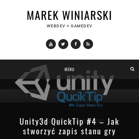
MAREK WINIARSKI
WEBDEV + GAMEDEV
YouTube
Twitter
Facebook
RSS
Skip
MENU
to
content
Unity3d QuickTip #4 – Jak
stworzyć zapis stanu gry