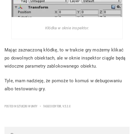
Kłódka w oknie inspektor.
Mając zaznaczoną kłódkę, to w trakcie gry możemy klikać
po dowolnych obiektach, ale w oknie inspektor ciągle będą
widoczne parametry zablokowanego obiektu.
Tyle, mam nadzieję, że pomoże to komuś w debugowaniu
albo testowaniu gry.
POSTED IN
SZTUCZKI W UNITY
TAGGED
EDYTOR
,
V.5.3.X
Post