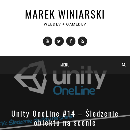
MAREK WINIARSKI
WEBDEV + GAMEDEV
YouTube
Twitter
Facebook
RSS
Skip
MENU
to
content
Unity OneLine #14 – Śledzenie
obiektu na scenie