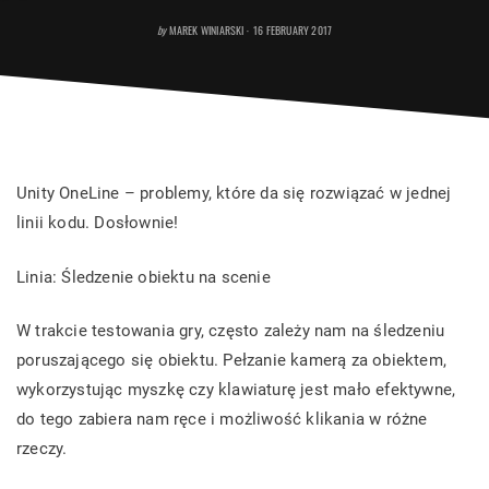
POSTED
by
MAREK WINIARSKI
16 FEBRUARY 2017
ON
Unity OneLine – problemy, które da się rozwiązać w jednej
linii kodu. Dosłownie!
Linia: Śledzenie obiektu na scenie
W trakcie testowania gry, często zależy nam na śledzeniu
poruszającego się obiektu. Pełzanie kamerą za obiektem,
wykorzystując myszkę czy klawiaturę jest mało efektywne,
do tego zabiera nam ręce i możliwość klikania w różne
rzeczy.