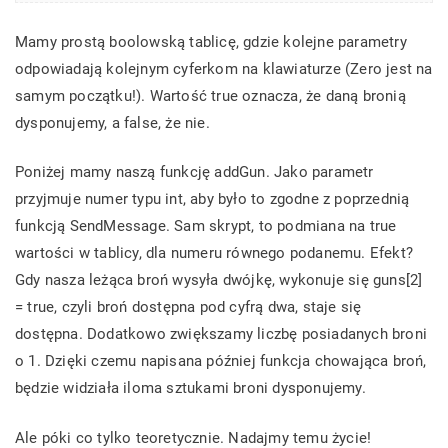
Mamy prostą boolowską tablicę, gdzie kolejne parametry
odpowiadają kolejnym cyferkom na klawiaturze (Zero jest na
samym początku!). Wartość true oznacza, że daną bronią
dysponujemy, a false, że nie.
Poniżej mamy naszą funkcję addGun. Jako parametr
przyjmuje numer typu int, aby było to zgodne z poprzednią
funkcją SendMessage. Sam skrypt, to podmiana na true
wartości w tablicy, dla numeru równego podanemu. Efekt?
Gdy nasza leżąca broń wysyła dwójkę, wykonuje się guns[2]
= true, czyli broń dostępna pod cyfrą dwa, staje się
dostępna. Dodatkowo zwiększamy liczbę posiadanych broni
o 1. Dzięki czemu napisana później funkcja chowająca broń,
będzie widziała iloma sztukami broni dysponujemy.
Ale póki co tylko teoretycznie. Nadajmy temu życie!