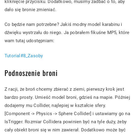
kliknięcie przycisku. Dodatkowo, musimy zadbać o to, aby
dało się bronie zmieniać.
Co będzie nam potrzebne? Jakiś modny model karabinu i
dźwięku wystrzału do niego. Ja pobrałem fikuśne MP5, które
wam tutaj udostępniam:
Tutorial#8_Zasoby
Podnoszenie broni
Z racji, że broń chcemy zbierać z ziemi, pierwszy krok jest
bardzo prosty. Umieść model broni, gdzieś na mapie. Później
dodajemy mu Collider, najlepiej w kształcie sfery.
[Component -> Physics -> Sphere Collider] i ustawiamy go na
IsTrigger. Rozmiar Collidera powinien być na tyle duży, żeby
cały obiekt broni się w nim zawierał. Dodatkowo może być