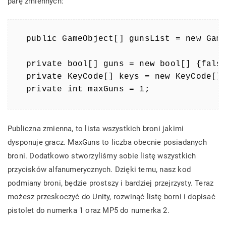
parę zmiennych:
public GameObject[] gunsList = new Game
private bool[] guns = new bool[] {false
private KeyCode[] keys = new KeyCode[] 
private int maxGuns = 1;
Publiczna zmienna, to lista wszystkich broni jakimi
dysponuje gracz. MaxGuns to liczba obecnie posiadanych
broni. Dodatkowo stworzyliśmy sobie listę wszystkich
przycisków alfanumerycznych. Dzięki temu, nasz kod
podmiany broni, będzie prostszy i bardziej przejrzysty. Teraz
możesz przeskoczyć do Unity, rozwinąć listę borni i dopisać
pistolet do numerka 1 oraz MP5 do numerka 2.