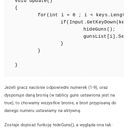
void Update()

{

	for(int i = 0 ; i < keys.Length ; i++) {

		if(Input.GetKeyDown(keys[i]) && guns[i]) {

			hideGuns();

			gunsList[i].SetActive(true);

		}

	}

}
Jeżeli gracz naciśnie odpowiedni numerek (1-9), oraz
dysponuje daną bronią (w tablicy guns ustawiona jest na
true), to chowamy wszystkie bronie, a broń przypisaną do
danego numeru ustawiamy na aktywną.
Zostaje dopisać funkcję hideGuns(), a wygląda ona tak: