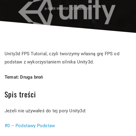
POSTED
by
MAREK WINIARSKI
12 JANUARY 2015
ON
Unity3d FPS Tutorial, czyli tworzymy własną grę FPS od
podstaw z wykorzystaniem silnika Unity3d.
Temat: Druga broń
Spis treści
Jeżeli nie używałeś do tej pory Unity3d:
#0 – Podstawy Podstaw