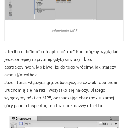
Ustawianie MP5
[stextbox id=”info” defcaption=”true”]Kod mógłby wyglądać
jeszcze lepiej i sprytniej, gdybyśmy użyli klas
abstrakcyjnych. Możliwe, że do tego wrócimy, jak starczy
czasu.[/stextbox]
Jeżeli teraz włączysz grę, zobaczysz, że dźwięki obu broni
uruchomią się na raz i wszystko się nałoży. Dlatego
wyłączymy póki co MP5, odznaczając checkbox u samej
góry panelu Inspector, ten tuż obok nazwy obiektu.