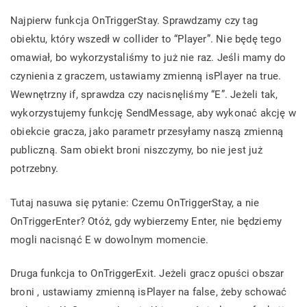
Najpierw funkcja OnTriggerStay. Sprawdzamy czy tag
obiektu, który wszedł w collider to “Player”. Nie będę tego
omawiał, bo wykorzystaliśmy to już nie raz. Jeśli mamy do
czynienia z graczem, ustawiamy zmienną isPlayer na true.
Wewnętrzny if, sprawdza czy nacisnęliśmy “E”. Jeżeli tak,
wykorzystujemy funkcję SendMessage, aby wykonać akcję w
obiekcie gracza, jako parametr przesyłamy naszą zmienną
publiczną. Sam obiekt broni niszczymy, bo nie jest już
potrzebny.
Tutaj nasuwa się pytanie: Czemu OnTriggerStay, a nie
OnTriggerEnter? Otóż, gdy wybierzemy Enter, nie będziemy
mogli nacisnąć E w dowolnym momencie.
Druga funkcja to OnTriggerExit. Jeżeli gracz opuści obszar
broni , ustawiamy zmienną isPlayer na false, żeby schować