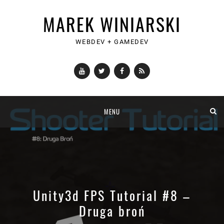
MAREK WINIARSKI
WEBDEV + GAMEDEV
YouTube
Twitter
Facebook
RSS
Skip
MENU
to
content
Unity3d FPS Tutorial #8 –
Druga broń