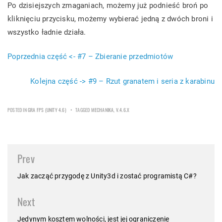
Po dzisiejszych zmaganiach, możemy już podnieść broń po
kliknięciu przycisku, możemy wybierać jedną z dwóch broni i
wszystko ładnie działa.
Poprzednia część <- #7 – Zbieranie przedmiotów
Kolejna część -> #9 – Rzut granatem i seria z karabinu
POSTED IN
GRA FPS (UNITY 4.6)
TAGGED
MECHANIKA
,
V.4.6.X
Post
Prev
navigation
Jak zacząć przygodę z Unity3d i zostać programistą C#?
Next
Jedynym kosztem wolności, jest jej ograniczenie