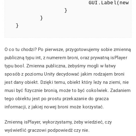
			GUI.Label(new Rect(Screen.width / 2 - 50, Screen.height / 2 - 10, 100, 20), "Press E to grab");

		}

	}

O co tu chodzi? Po pierwsze, przygotowujemy sobie zmienną
publiczną typu int, z numerem broni, oraz prywatną isPlayer
typu bool. Zmienna publiczna, żebyśmy mogli w łatwy
sposób z poziomu Unity decydować jakim rodzajem broni
jest dany obiekt. Dzięki temu, obiekt który leży na ziemi, nie
musi być fizycznie bronią, może to być cokolwiek. Zadaniem
tego obiektu jest po prostu przekazanie do gracza
informacji, z jakiej nowej broni może korzystać.
Zmienną isPlayer, wykorzystamy, żeby wiedzieć, czy
wyświetlić graczowi podpowiedź czy nie.