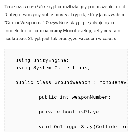
Teraz czas dołożyć skrypt umożliwiający podnoszenie broni.
Dlatego tworzymy sobie prosty skrypcik, który ja nazwałem
“GroundWeapon.cs” Oczywiście skrypt przypisujemy do
modelu broni i uruchamiamy MonoDevelop, żeby coś tam
naskrobać. Skrypt jest tak prosty, że wrzucam w całości:
using UnityEngine;

using System.Collections;

public class GroundWeapon : MonoBehavio
	public int weaponNumber;

	private bool isPlayer;

	void OnTriggerStay(Collider other)
