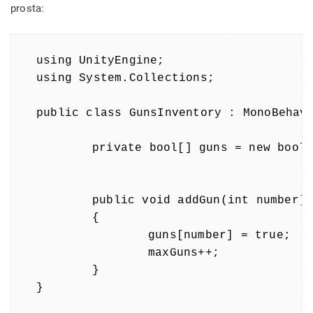
prosta:
using UnityEngine;

using System.Collections;

public class GunsInventory : MonoBehavi
	private bool[] guns = new bool[] {false, true, false, false, false, false, false, false, false, false};

	public void addGun(int number)

	{

		guns[number] = true;

		maxGuns++;

	}

}