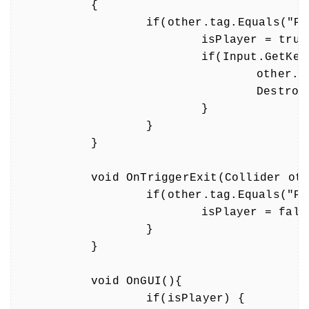
	{

		if(other.tag.Equals("Player")) {

			isPlayer = true;

			if(Input.GetKeyDown(KeyCode.E)) {

				other.SendMessage("addGun", weaponNumber);

				Destroy(gameObject);

			}

		}

	}

	void OnTriggerExit(Collider other) {

		if(other.tag.Equals("Player")) {

			isPlayer = false;

		}

	}

	void OnGUI(){

		if(isPlayer) {
