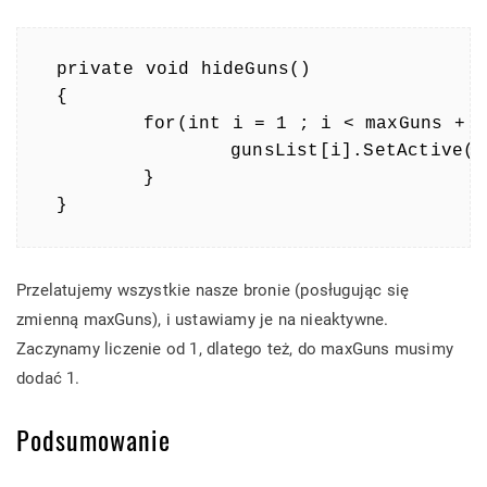
private void hideGuns()

{

	for(int i = 1 ; i < maxGuns + 1 ; i++) {

		gunsList[i].SetActive(false);

	}

}
Przelatujemy wszystkie nasze bronie (posługując się
zmienną maxGuns), i ustawiamy je na nieaktywne.
Zaczynamy liczenie od 1, dlatego też, do maxGuns musimy
dodać 1.
Podsumowanie