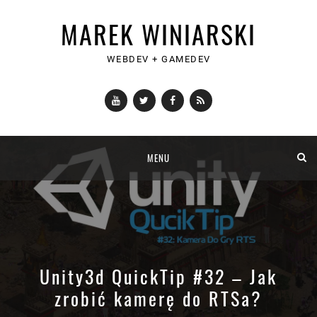
MAREK WINIARSKI
WEBDEV + GAMEDEV
YouTube
Twitter
Facebook
RSS
Skip
MENU
to
content
Unity3d QuickTip #32 – Jak
zrobić kamerę do RTSa?