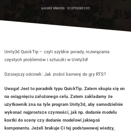
POSTED
by
MAREK WINIARSKI
10 SEPTEMBER 2015
ON
Unity3d QuickTip – czyli szybkie porady, rozwiązania
częstych problemów i sztuczki w Unity3d!
Dzisiejszy odcinek: Jak zrobić kamerę do gry RTS?
Uwaga! Jest to poradnik typu QuickTip. Zatem skupia się on
na osiągnięciu założonego celu. Zatem zakładamy że
użytkownik zna na tyle program Unity3d, aby samodzielnie
wykonać najprostsze czynności, jak np. dodanie modelu
kostki do sceny czy dodanie modelowi jakiegoś
komponentu. Jeżeli brakuje Ci tej podstawowej wiedzy,