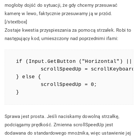
mogłoby dojść do sytuacji, że gdy chcemy przesuwać
kamerę w lewo, faktycznie przesuwamy ją w przód.
[/stextbox]
Zostaje kwestia przyspieszania za pomocą strzałek. Robi to
następujący kod, umieszczony nad poprzednimi ifami:
if (Input.GetButton ("Horizontal") || I
	scrollSpeedUp = scrollKeyboardSpeed;

} else {

	scrollSpeedUp = 0;

}
Sprawa jest prosta. Jeśli naciskamy dowolną strzałkę,
podciągamy prędkość. Zmienna scrollSpeedUp jest
dodawana do standardowego mnożnika, więc ustawienie jej