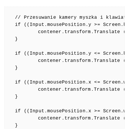
// Przesuwanie kamery myszka i klawiatu
if ((Input.mousePosition.y >= Screen.he
	contener.transform.Translate (Vector3.forward * Time.deltaTime * (scrollSpeed + scrollSpeedUp));

}

if ((Input.mousePosition.y <= Screen.he
	contener.transform.Translate (Vector3.back * Time.deltaTime * (scrollSpeed + scrollSpeedUp));

}

if ((Input.mousePosition.x <= Screen.wi
	contener.transform.Translate (Vector3.left * Time.deltaTime * (scrollSpeed + scrollSpeedUp));

}

if ((Input.mousePosition.x >= Screen.wi
	contener.transform.Translate (Vector3.right * Time.deltaTime * (scrollSpeed + scrollSpeedUp));

}