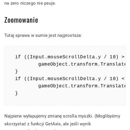
na zero niczego nie psuje.
Zoomowanie
Tutaj sprawa w sumie jest najprostsza:
if ((Input.mouseScrollDelta.y / 10) > 0
	gameObject.transform.Translate(Vector3.forward * Time.deltaTime * zoomSpeed);

}

if ((Input.mouseScrollDelta.y / 10) < 0
	gameObject.transform.Translate(Vector3.back * Time.deltaTime * zoomSpeed);

}
Najpierw wyłapujemy zmianę scrolla myszki. (Moglibyśmy
skorzystać z funkcji GetAxis, ale jeśli wynik