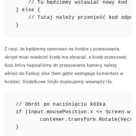
    // Tu będziemy wstawiać nowy kod

} else {

    // Tutaj należy przenieść kod odpow
}
Z racji, że będziemy operować na kodzie z przesuwania,
skrypt musi wiedzieć kiedy ma obracać, a kiedy przesuwać.
Kod, który napisaliśmy do przesuwania kamery, należy
wkleić do funkcji else (tam gdzie występuje komentarz w
kodzie). Dodatkowe linijki dopisujemy wewnątrz ifa:
// Obrót po naciśnięciu kółka

if (Input.mousePosition.x <= Screen.wid
	contener.transform.Rotate(Vector3.down * Time.deltaTime * rotationSpeed);

}
