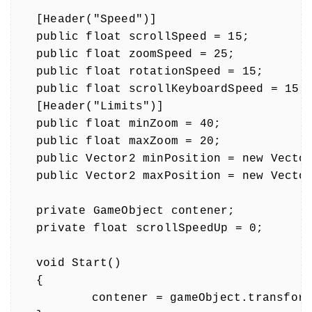
[Header("Speed")]

public float scrollSpeed = 15;

public float zoomSpeed = 25;

public float rotationSpeed = 15;

public float scrollKeyboardSpeed = 15;

[Header("Limits")]

public float minZoom = 40;

public float maxZoom = 20;

public Vector2 minPosition = new Vector
public Vector2 maxPosition = new Vector
private GameObject contener;

private float scrollSpeedUp = 0;

void Start()

{

	contener = gameObject.transform.parent.gameObject;
