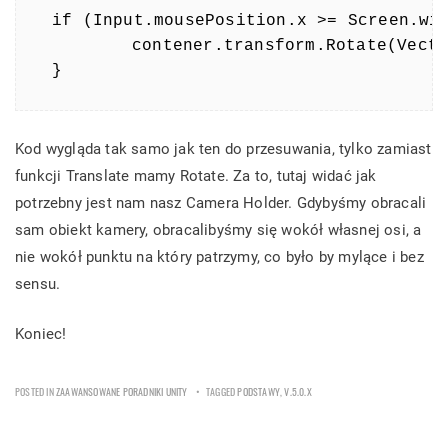
if (Input.mousePosition.x >= Screen.wid
	contener.transform.Rotate(Vector3.up * Time.deltaTime * rotationSpeed);

}
Kod wygląda tak samo jak ten do przesuwania, tylko zamiast
funkcji Translate mamy Rotate. Za to, tutaj widać jak
potrzebny jest nam nasz Camera Holder. Gdybyśmy obracali
sam obiekt kamery, obracalibyśmy się wokół własnej osi, a
nie wokół punktu na który patrzymy, co było by mylące i bez
sensu.
Koniec!
POSTED IN
ZAAWANSOWANE PORADNIKI UNITY
TAGGED
PODSTAWY
,
V.5.0.X