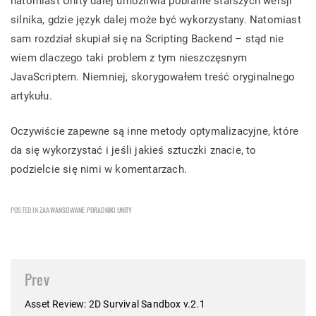
natomiast Unity dalej umożliwia pobranie starszych wersji
silnika, gdzie język dalej może być wykorzystany. Natomiast
sam rozdział skupiał się na Scripting Backend – stąd nie
wiem dlaczego taki problem z tym nieszczęsnym
JavaScriptem. Niemniej, skorygowałem treść oryginalnego
artykułu.
Oczywiście zapewne są inne metody optymalizacyjne, które
da się wykorzystać i jeśli jakieś sztuczki znacie, to
podzielcie się nimi w komentarzach.
POSTED IN
ZAAWANSOWANE PORADNIKI UNITY
Post
Prev
navigation
Asset Review: 2D Survival Sandbox v.2.1