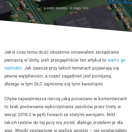
POSTED
by
MAREK WINIARSKI
16 AUGUST 2018
ON
Jakiś czas temu dość obszernie omawiałem zarządzanie
pamięcią w Unity, jeśli przegapiliście ten artykuł to
warto go
nadrobić
. Jak zawsze przy takich tematach pojawiają się
pewne wątpliwości, a część zagadnień jest pomijana,
dlatego w tym DLC zajmiemy się tymi kwestiami.
Chyba najważniejsza rzeczą jaką poruszano w komentarzach
to brak porównania wykorzystania zasobów przez Unity w
wersji 2018.2 w pętli foreach ze starymi wersjami. Nikt
takich testów do tej pory nie zrobił, dlatego zrobiłem je dla
was. Wyniki zestawione w grafice poniżej – nie powtarzałem