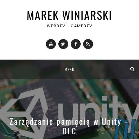
MAREK WINIARSKI
WEBDEV + GAMEDEV
YouTube
Twitter
Facebook
RSS
Skip
MENU
to
content
Zarządzanie pamięcią w Unity –
DLC