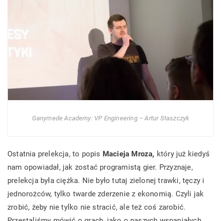
Ganymede Academy: VP Engineering – Artur Staszczyk
Ostatnia prelekcja, to popis
Macieja Mroza,
który już kiedyś
nam opowiadał, jak zostać programistą gier.
Przyznaje,
prelekcja była ciężka. Nie było tutaj zielonej trawki, tęczy i
jednorożców, tylko twarde zderzenie z ekonomią. Czyli jak
zrobić, żeby nie tylko nie stracić, ale też coś zarobić.
Przestaliśmy mówić o grach, jako o naszych wspaniałych