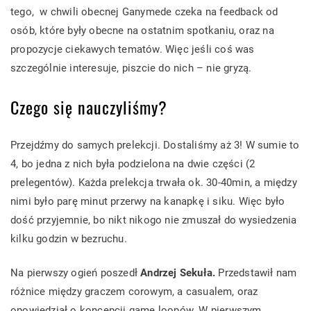
tego, w chwili obecnej Ganymede czeka na feedback od
osób, które były obecne na ostatnim spotkaniu, oraz na
propozycje ciekawych tematów. Więc jeśli coś was
szczególnie interesuje, piszcie do nich – nie gryzą.
Czego się nauczyliśmy?
Przejdźmy do samych prelekcji. Dostaliśmy aż 3! W sumie to
4, bo jedna z nich była podzielona na dwie części (2
prelegentów). Każda prelekcja trwała ok. 30-40min, a między
nimi było parę minut przerwy na kanapkę i siku. Więc było
dość przyjemnie, bo nikt nikogo nie zmuszał do wysiedzenia
kilku godzin w bezruchu.
Na pierwszy ogień poszedł
Andrzej Sekuła.
Przedstawił nam
różnice między graczem corowym, a casualem, oraz
opowiedział o koncepcji game loopów. W pierwszym