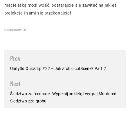
macie taką możliwość, postarajcie się zawitać na jakieś
prelekcje i sami się przekonajcie!
POSTED IN
GAMEDEV
Post
Prev
navigation
Unity3d QuickTip #22 – Jak zrobić cutScene? Part 2
Next
Śledztwo za feedback: Wypełnij ankietę i wygraj Murdered:
Śledztwo zza grobu