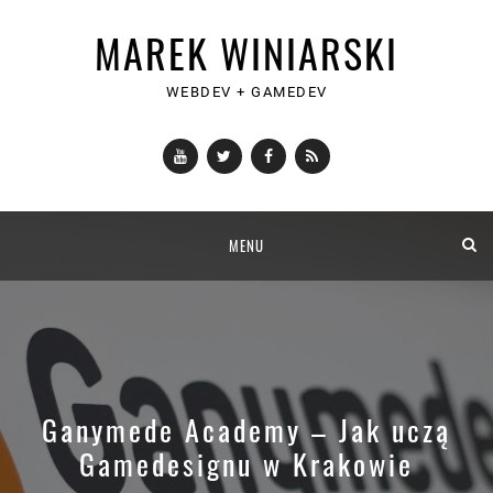
MAREK WINIARSKI
WEBDEV + GAMEDEV
YouTube
Twitter
Facebook
RSS
Skip
MENU
to
content
Ganymede Academy – Jak uczą
Gamedesignu w Krakowie