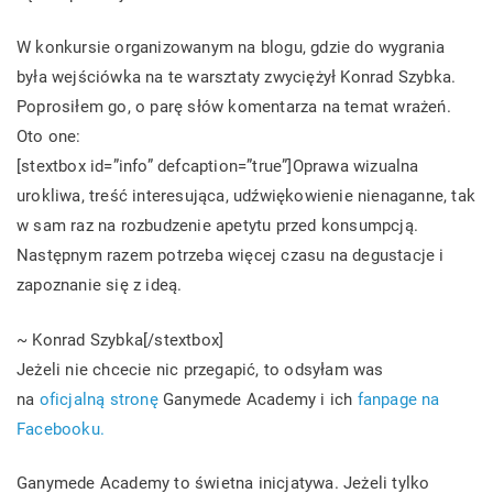
W konkursie organizowanym na blogu, gdzie do wygrania
była wejściówka na te warsztaty zwyciężył Konrad Szybka.
Poprosiłem go, o parę słów komentarza na temat wrażeń.
Oto one:
[stextbox id=”info” defcaption=”true”]Oprawa wizualna
urokliwa, treść interesująca, udźwiękowienie nienaganne, tak
w sam raz na rozbudzenie apetytu przed konsumpcją.
Następnym razem potrzeba więcej czasu na degustacje i
zapoznanie się z ideą.
~ Konrad Szybka[/stextbox]
Jeżeli nie chcecie nic przegapić, to odsyłam was
na
oficjalną stronę
Ganymede Academy i ich
fanpage na
Facebooku.
Ganymede Academy to świetna inicjatywa. Jeżeli tylko