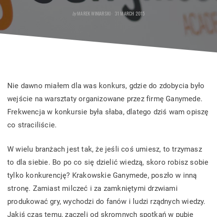
POSTED
by
MAREK WINIARSKI
31 MARCH 2015
ON
Nie dawno miałem dla was konkurs, gdzie do zdobycia było
wejście na warsztaty organizowane przez firmę Ganymede.
Frekwencja w konkursie była słaba, dlatego dziś wam opiszę
co straciliście.
W wielu branżach jest tak, że jeśli coś umiesz, to trzymasz
to dla siebie. Bo po co się dzielić wiedzą, skoro robisz sobie
tylko konkurencję? Krakowskie Ganymede, poszło w inną
stronę. Zamiast milczeć i za zamkniętymi drzwiami
produkować gry, wychodzi do fanów i ludzi rządnych wiedzy.
Jakiś czas temu, zaczęli od skromnych spotkań w pubie