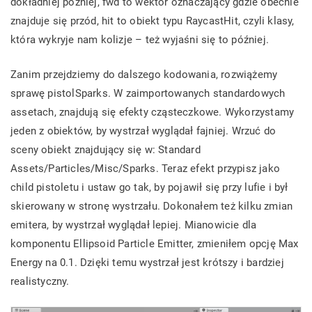
dokładniej później, fwd to wektor oznaczający gdzie obecnie
znajduje się przód, hit to obiekt typu RaycastHit, czyli klasy,
która wykryje nam kolizje – też wyjaśni się to później.
Zanim przejdziemy do dalszego kodowania, rozwiążemy
sprawę pistolSparks. W zaimportowanych standardowych
assetach, znajdują się efekty cząsteczkowe. Wykorzystamy
jeden z obiektów, by wystrzał wyglądał fajniej. Wrzuć do
sceny obiekt znajdujący się w: Standard
Assets/Particles/Misc/Sparks. Teraz efekt przypisz jako
child pistoletu i ustaw go tak, by pojawił się przy lufie i był
skierowany w stronę wystrzału. Dokonałem też kilku zmian
emitera, by wystrzał wyglądał lepiej. Mianowicie dla
komponentu Ellipsoid Particle Emitter, zmieniłem opcję Max
Energy na 0.1. Dzięki temu wystrzał jest krótszy i bardziej
realistyczny.