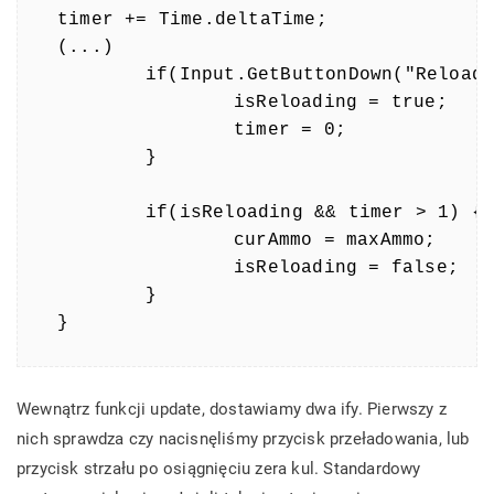
timer += Time.deltaTime;

(...)

	if(Input.GetButtonDown("Reload") || Input.GetButtonDown("Fire1") && curAmmo == 0) {

        	isReloading = true;

		timer = 0;

	}

	if(isReloading && timer > 1) {

		curAmmo = maxAmmo;

		isReloading = false;

	}

}
Wewnątrz funkcji update, dostawiamy dwa ify. Pierwszy z
nich sprawdza czy nacisnęliśmy przycisk przeładowania, lub
przycisk strzału po osiągnięciu zera kul. Standardowy