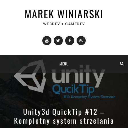
MAREK WINIARSKI
WEBDEV + GAMEDEV
YouTube
Twitter
Facebook
RSS
Skip
MENU
to
content
Unity3d QuickTip #12 –
Kompletny system strzelania