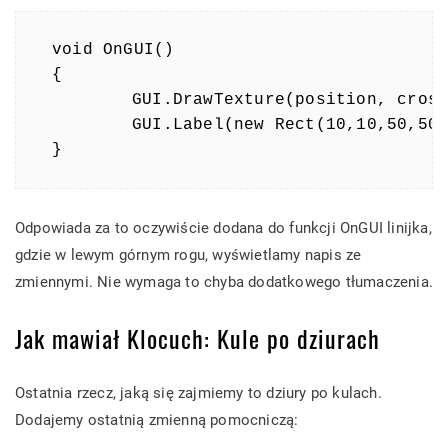
void OnGUI()

{

	GUI.DrawTexture(position, crosshairTexture);

	GUI.Label(new Rect(10,10,50,50), "Ammo: " + curAmmo + " / " + maxAmmo);

}
Odpowiada za to oczywiście dodana do funkcji OnGUI linijka,
gdzie w lewym górnym rogu, wyświetlamy napis ze
zmiennymi. Nie wymaga to chyba dodatkowego tłumaczenia.
Jak mawiał Klocuch: Kule po dziurach
Ostatnia rzecz, jaką się zajmiemy to dziury po kulach.
Dodajemy ostatnią zmienną pomocniczą: