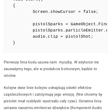
{

	Screen.showCursor = false;

	pistolSparks = GameObject.Find("Sparks");

	pistolSparks.particleEmitter.emit = false;

	audio.clip = pistolShot;

}
Pierwsza linia kodu usuwa nam myszkę. W edytorze nie
zauważymy tego, ale w produkcie końcowym, będzie to
istotne.
Kolejne dwie linie kolejno odnajdują obiekt efektów
cząsteczkowych i zatrzymują jego emisję. (Nie chcemy by
pistolet miał rozbłyski wystrzału cały czas). Ostatnia linia
ustawia naszemu emiterowi dźwięków (Komponent Audio