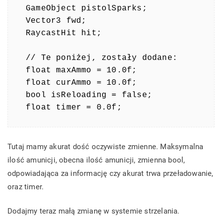
GameObject pistolSparks; 

Vector3 fwd;

RaycastHit hit;

// Te poniżej, zostały dodane:

float maxAmmo = 10.0f;

float curAmmo = 10.0f;

bool isReloading = false;

float timer = 0.0f;
Tutaj mamy akurat dość oczywiste zmienne. Maksymalna
ilość amunicji, obecna ilość amunicji, zmienna bool,
odpowiadająca za informację czy akurat trwa przeładowanie,
oraz timer.
Dodajmy teraz małą zmianę w systemie strzelania.