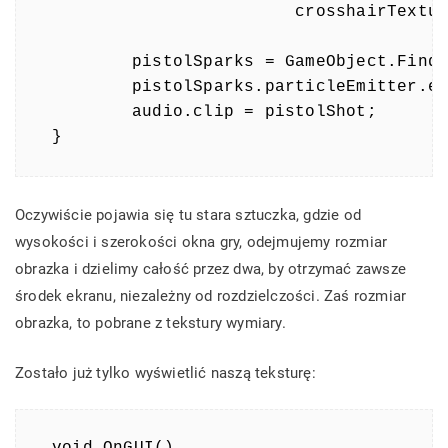
	                crosshairTexture.height);

	pistolSparks = GameObject.Find("Sparks");

	pistolSparks.particleEmitter.emit = false;

	audio.clip = pistolShot;

}
Oczywiście pojawia się tu stara sztuczka, gdzie od
wysokości i szerokości okna gry, odejmujemy rozmiar
obrazka i dzielimy całość przez dwa, by otrzymać zawsze
środek ekranu, niezależny od rozdzielczości. Zaś rozmiar
obrazka, to pobrane z tekstury wymiary.
Zostało już tylko wyświetlić naszą teksturę:
void OnGUI()
