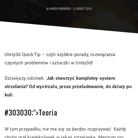
POSTED
by
MAREK WINIARSKI
8 AUGUST 2014
ON
Unity3d QuickTip – czyli szybkie porady, rozwiązania
częstych problemów i sztuczki w Unity3d!
Dzisiejszy odcinek:
Jak stworzyć kompletny system
strzelania? Od wystrzału, przez przeładowanie, do dziury po
kuli.
#303030;">Teoria
W tym przypadku, nie ma się za bardzo rozpisywać. Każdy
chyba grał kiedykolwiek w jakąś strzelankę. Meritum gry,