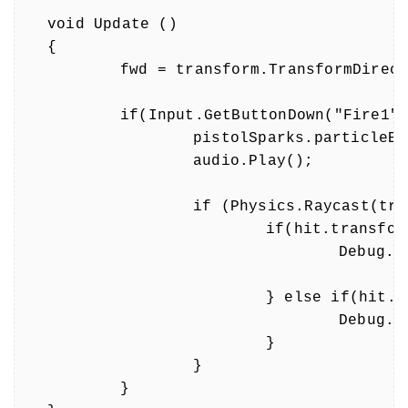
void Update () 

{

	fwd = transform.TransformDirection(Vector3.forward);

	if(Input.GetButtonDown("Fire1")) {

		pistolSparks.particleEmitter.Emit();

		audio.Play();

		if (Physics.Raycast(transform.position, fwd, out hit)) {

			if(hit.transform.tag == "Enemy" && hit.distance < range) {

				Debug.Log ("Trafiony przeciwnik");

			} else if(hit.distance < range) {

				Debug.Log ("Trafiona Sciana");

			}

		}

	}
