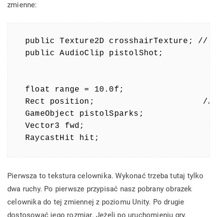
zmienne:
public Texture2D crosshairTexture; // T
public AudioClip pistolShot;

float range = 10.0f;

Rect position;                      // 
GameObject pistolSparks; 

Vector3 fwd;

RaycastHit hit;
Pierwsza to tekstura celownika. Wykonać trzeba tutaj tylko
dwa ruchy. Po pierwsze przypisać nasz pobrany obrazek
celownika do tej zmiennej z poziomu Unity. Po drugie
dostosować jego rozmiar. Jeżeli po uruchomieniu gry,