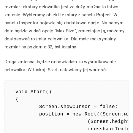
rozmiar tekstury celownika jest za duży, można to łatwo
zmienić. Wybieramy obiekt tekstury z panelu Project. W
panelu Inspector pojawią się dodatkowe opcje. Na samym
dole będzie widać opcję “Max Size”, zmieniając ją, możemy
dostosować rozmiar celownika. Dla mnie maksymalny
rozmiar na poziomie 32, był idealny.
Druga zmienna, będzie odpowiadała za wyśrodkowanie
celownika. W funkcji Start, ustawiamy jej wartość:
void Start()

{

	Screen.showCursor = false;

	position = new Rect((Screen.width - crosshairTexture.width) / 2,

	                (Screen.height - crosshairTexture.height) /2,

	                crosshairTexture.width,
