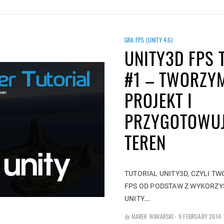
GRA FPS (UNITY 4.6)
UNITY3D FPS 
#1 – TWORZY
PROJEKT I
PRZYGOTOWU
TEREN
TUTORIAL UNITY3D, CZYLI T
FPS OD PODSTAW Z WYKORZY
UNITY….
POSTED
by
MAREK WINIARSKI
9 FEBRUARY 2014