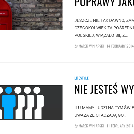
POPRAWY JAK
JESZCZE NIE TAK DAWNO, ZA
CZEGOKOLWIEK ZA POŚREDN
POLSKIEJ, WIĄZAŁO SIĘ Z…
POSTED
by
MAREK WINIARSKI
14 FEBRUARY 2014
ON
LIFESTYLE
NIE JESTEŚ W
ILU MAMY LUDZI NA TYM ŚWIE
UWAŻA ŻE OTACZAJĄ GO…
POSTED
by
MAREK WINIARSKI
11 FEBRUARY 2014
ON