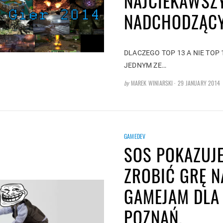
NAJCIEKAWSZ
NADCHODZĄCY
DLACZEGO TOP 13 A NIE TOP
JEDNYM ZE…
POSTED
by
MAREK WINIARSKI
29 JANUARY 2014
ON
GAMEDEV
SOS POKAZUJE
ZROBIĆ GRĘ N
GAMEJAM DLA
POZNAŃ,