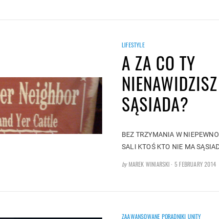
ON
LIFESTYLE
A ZA CO TY
NIENAWIDZIS
SĄSIADA?
BEZ TRZYMANIA W NIEPEWNOŚ
SALI KTOŚ KTO NIE MA SĄSI
POSTED
by
MAREK WINIARSKI
5 FEBRUARY 2014
ON
ZAAWANSOWANE PORADNIKI UNITY