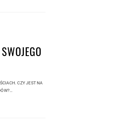
Z SWOJEGO
CIACH. CZY JEST NA
ADÓW?…