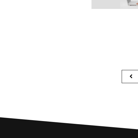
POSTS
P
PAGINATION
P