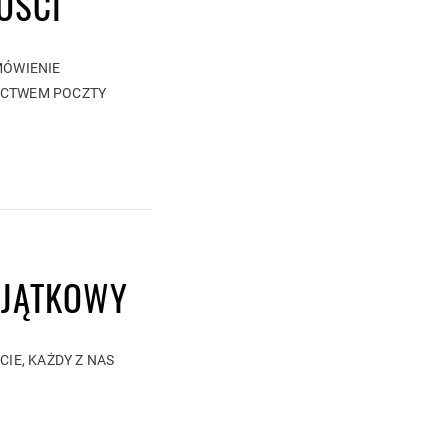
OŚCI
MÓWIENIE
ICTWEM POCZTY
YJĄTKOWY
CIE, KAŻDY Z NAS