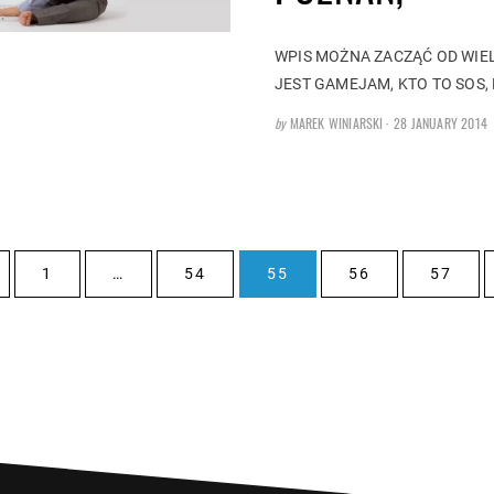
WPIS MOŻNA ZACZĄĆ OD WIEL
JEST GAMEJAM, KTO TO SOS,
POSTED
by
MAREK WINIARSKI
28 JANUARY 2014
ON
REVIOUS
PAGE
PAGE
PAGE
PAGE
PAGE
1
…
54
55
56
57
AGE