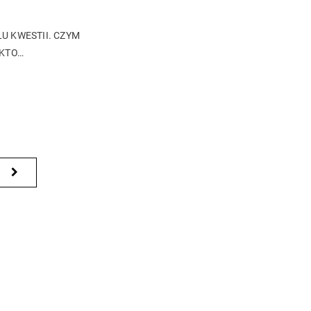
U KWESTII. CZYM
 KTO…
NEXT
PAGE