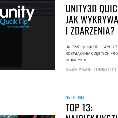
UNITY3D QUIC
JAK WYKRYWA
I ZDARZENIA?
UNITY3D QUICKTIP – CZYLI S
ROZWIĄZANIA CZĘSTYCH PRO
W UNITY3D!…
POSTED
by
MAREK WINIARSKI
1 FEBRUARY 2014
ON
GRY I KULTURA
TOP 13: