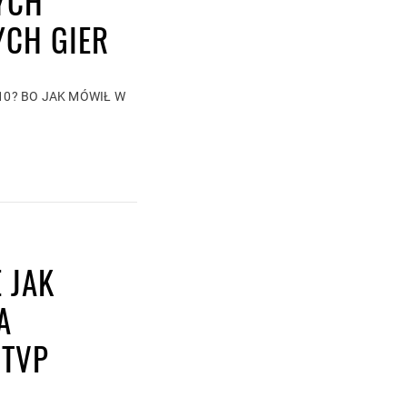
YCH
CH GIER
 10? BO JAK MÓWIŁ W
 JAK
A
 TVP