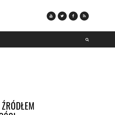
YOUTUBE
TWITTER
FACEBOOK
RSS
 ŹRÓDŁEM