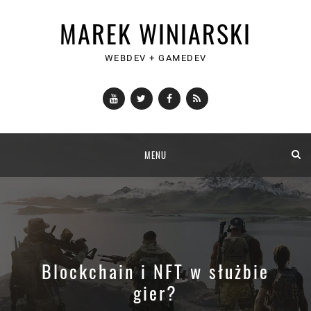
MAREK WINIARSKI
WEBDEV + GAMEDEV
YouTube
Twitter
Facebook
RSS
Skip
MENU
to
content
Blockchain i NFT w służbie
gier?