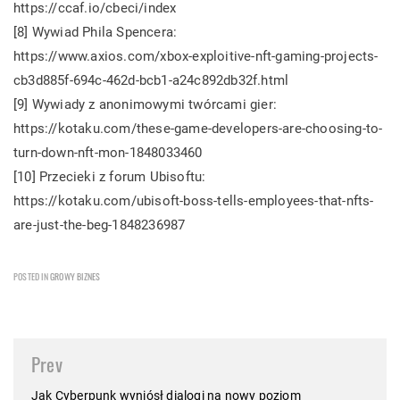
https://ccaf.io/cbeci/index
[8] Wywiad Phila Spencera:
https://www.axios.com/xbox-exploitive-nft-gaming-projects-
cb3d885f-694c-462d-bcb1-a24c892db32f.html
[9] Wywiady z anonimowymi twórcami gier:
https://kotaku.com/these-game-developers-are-choosing-to-
turn-down-nft-mon-1848033460
[10] Przecieki z forum Ubisoftu:
https://kotaku.com/ubisoft-boss-tells-employees-that-nfts-
are-just-the-beg-1848236987
POSTED IN
GROWY BIZNES
Post
Prev
navigation
Jak Cyberpunk wyniósł dialogi na nowy poziom