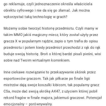
go reklamuje, czyli jednoznaczenie określa właściciela
obiektu cyfrowego i nie da się go złamać. Jak można
wykorzystać taką technologię w grach?
Możemy sobie tworzyć historię przedmiotu. Czyli mamy w
takim MMO jakiś magiczny miecz, który został użyty przez
gracza X w popularnym rajdzie, zapis o tym trafia do opisu
przedmiotu i potem kiedy przedmiot przechodzi z rąk do rąk
buduje swoją historię. Broń o której bardzi pisali pieśni, wisi
sobie nad Twoim wirtualnym kominkiem.
Inne ciekawe rozwiązanie to przekazywanie skórek przez
esportowców graczom. Tak jak piłkarze po finale ligii
mistrzów dają swoje koszulki kibicom, tak popularny gracz
CSa, może dać swoją skrókę AK47, z użyciem której pobił
rekord fragów w finale majora, jakiemuś graczowi. Potencjał
emocjonalny – porównywalny.