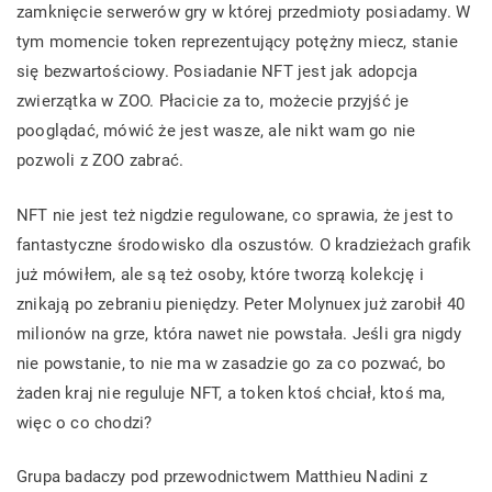
zamknięcie serwerów gry w której przedmioty posiadamy. W
tym momencie token reprezentujący potężny miecz, stanie
się bezwartościowy. Posiadanie NFT jest jak adopcja
zwierzątka w ZOO. Płacicie za to, możecie przyjść je
pooglądać, mówić że jest wasze, ale nikt wam go nie
pozwoli z ZOO zabrać.
NFT nie jest też nigdzie regulowane, co sprawia, że jest to
fantastyczne środowisko dla oszustów. O kradzieżach grafik
już mówiłem, ale są też osoby, które tworzą kolekcję i
znikają po zebraniu pieniędzy. Peter Molynuex już zarobił 40
milionów na grze, która nawet nie powstała. Jeśli gra nigdy
nie powstanie, to nie ma w zasadzie go za co pozwać, bo
żaden kraj nie reguluje NFT, a token ktoś chciał, ktoś ma,
więc o co chodzi?
Grupa badaczy pod przewodnictwem Matthieu Nadini z