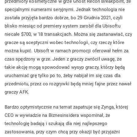
przedmioty kosmetyczne w grze Ghost Recon Breakpoint, ze
specjalnymi numerami seryjnymi. Jednak technologia nie
została przyjęta bardzo dobrze, bo 29 Grudnia 2021, czyli
blisko miesiąc od premiery system zarobił dla Ubisoftu
niecałe $700, w 18 transakcjach. Można się zastanawiać, czy
gracze są sceptyczni wobec technologii, czy rzeczy które
można kupić. Ubisoft w ramach promocji oferował hełm za
czas spędzony w grze. Jeden z graczy zwrócił uwagę, że
takie akcję mogą spowodować wysyp graczy, którzy będą
uruchamiać grę tylko po to, żeby nabijał im się czas dla
przedmiotu, przez co rozgrywki będą mniej fajne przez nawał
graczy AFK.
Bardzo optymistycznie na temat zapatruje się Zynga, której
CEO w wywiadzie na Biznesinsidera wspominał, że
technologię badają i szukają dla niej najlepszego
zastosowania, przy czym chcą przy okazji być przyjaźni