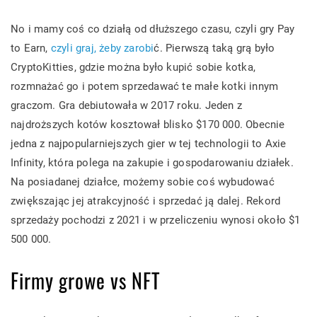
No i mamy coś co działą od dłuższego czasu, czyli gry Pay
to Earn,
czyli graj, żeby zarobi
ć. Pierwszą taką grą było
CryptoKitties, gdzie można było kupić sobie kotka,
rozmnażać go i potem sprzedawać te małe kotki innym
graczom. Gra debiutowała w 2017 roku. Jeden z
najdroższych kotów kosztował blisko $170 000. Obecnie
jedna z najpopularniejszych gier w tej technologii to Axie
Infinity, która polega na zakupie i gospodarowaniu działek.
Na posiadanej działce, możemy sobie coś wybudować
zwiększając jej atrakcyjność i sprzedać ją dalej. Rekord
sprzedaży pochodzi z 2021 i w przeliczeniu wynosi około $1
500 000.
Firmy growe vs NFT