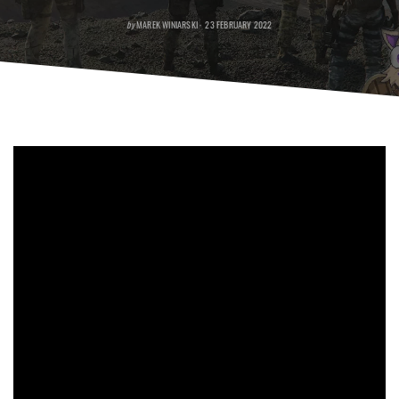
POSTED
by
MAREK WINIARSKI
23 FEBRUARY 2022
ON