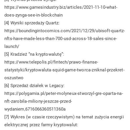
https://www.gamesindustry.biz/articles/2021-11-10-what-
does-zynga-see-in-blockchain
[4] Wyniki sprzedaży Quartz:
https://boundingintocomics.com/2021/12/29/ubisoft-quartz-
nfts-have-made-less-than-700-usd-across-18-sales-since-
launch/
[5] Kradzież “na kryptowalutę”:
https://www.telepolis.pl/fintech/prawo-finanse-
statystyki/kryptowaluta-squid-game-tworca-zniknal-przekret-
oszustwo
[6] Sprzedaż działek w Legacy:
https://polygamia.pl/peter-molyneux-stworzyl-gre-oparta-na-
nft-zarobila-miliony-jeszcze-przed-
wydaniem,6716066360511360a
[7] Wykres (w czasie rzeczywistym) na temat zużycia energii
elektrycznej przez farmy kryptowalut: