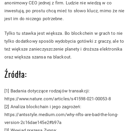
anonimowy CEO jednej z firm. Ludzie nie wiedzą w co
inwestują, po prostu chcą mieć to słowo klucz, mimo że nie
jest im do niczego potrzebne.
Tylko tu stawka jest większa. Bo blockchein w grach to nie
tylko dodatkowy sposób wydobycia gotówki z graczy, ale to
też większe zanieczyszczenie planety i droższa elektronika
oraz większa szansa na blackout.
Źródła:
[1] Badania dotyczące rodzajów transakcji:
https://www.nature.com/articles/s41598-021-00053-8
[2] Analiza blockchain i jego zagrożeń:
https://antsstyle.medium.com/why-nfts-are-bad-the-long-
version-2c16dae145e2#b97a
[3] Wywiad prezesa Zynga: