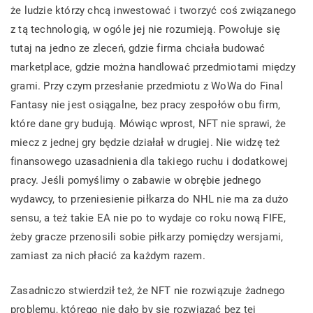
że ludzie którzy chcą inwestować i tworzyć coś związanego
z tą technologią, w ogóle jej nie rozumieją. Powołuje się
tutaj na jedno ze zleceń, gdzie firma chciała budować
marketplace, gdzie można handlować przedmiotami między
grami. Przy czym przesłanie przedmiotu z WoWa do Final
Fantasy nie jest osiągalne, bez pracy zespołów obu firm,
które dane gry budują. Mówiąc wprost, NFT nie sprawi, że
miecz z jednej gry będzie działał w drugiej. Nie widzę też
finansowego uzasadnienia dla takiego ruchu i dodatkowej
pracy. Jeśli pomyślimy o zabawie w obrębie jednego
wydawcy, to przeniesienie piłkarza do NHL nie ma za dużo
sensu, a też takie EA nie po to wydaje co roku nową FIFE,
żeby gracze przenosili sobie piłkarzy pomiędzy wersjami,
zamiast za nich płacić za każdym razem.
Zasadniczo stwierdził też, że NFT nie rozwiązuje żadnego
problemu, którego nie dało by się rozwiązać bez tej