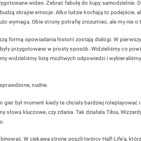
rzygotowane wideo. Zebrać fabułę do kupy samodzielnie. 
udzą skrajne emocje. Albo ludzie kochają to podejście, a
użo wymaga. Obie strony potrafię zrozumieć, ale my nie o 
tszą formą opowiadania historii zostają dialogi. W pierw
i były przygotowane w prosty sposób. Widzieliśmy co powi
y widzieliśmy listę możliwych odpowiedzi i wybieraliśmy 
, sprawdzone, nudne.
gier był moment kiedy te chciały bardziej roleplayować i
my słowa kluczowe, czy zdania. Tak działała Tibia, Wizzard
u.
inować. W ciekawą stronę poszli twórcy Half-Life’a, któr