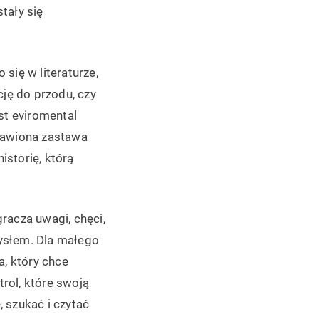
stały się
się w literaturze,
cję do przodu, czy
st eviromental
stawiona zastawa
storię, którą
racza uwagi, chęci,
ysłem. Dla małego
a, który chce
rol, które swoją
 szukać i czytać