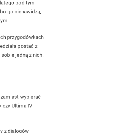
Dlatego pod tym
lbo go nienawidzą,
tym.
szych przygodówkach
edziała postać z
sobie jedną z nich.
 zamiast wybierać
y czy Ultima IV
zy z dialogów