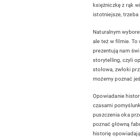
księżniczkę z rąk wi
istotniejsze, trzeb
Naturalnym wyborem 
ale też w filmie. T
prezentują nam świa
storytelling, czyli
stołowa, zwłoki pr
możemy poznać jeśl
Opowiadanie histori
czasami pomyślunku
puszczenia oka prze
poznać główną fabu
historię opowiadaj