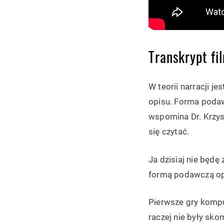
Transkrypt fi
W teorii narracji 
opisu. Forma podaw
wspomina Dr. Krzys
się czytać.
Ja dzisiaj nie będę
formą podawczą opis
Pierwsze gry kompu
raczej nie były sk