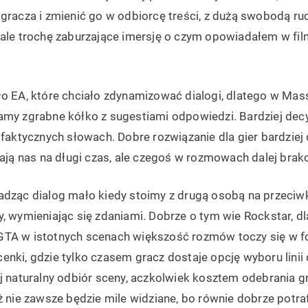
gracza i zmienić go w odbiorcę treści, z dużą swobodą ruc
 ale trochę zaburzające imersję o czym opowiadałem w fil
ło EA, które chciało zdynamizować dialogi, dlatego w Mas
amy zgrabne kółko z sugestiami odpowiedzi. Bardziej dec
 faktycznych słowach. Dobre rozwiązanie dla gier bardzie
iają nas na długi czas, ale czegoś w rozmowach dalej brak
adząc dialog mało kiedy stoimy z drugą osobą na przeciwk
y, wymieniając się zdaniami. Dobrze o tym wie Rockstar, 
GTA w istotnych scenach większość rozmów toczy się w f
enki, gdzie tylko czasem gracz dostaje opcję wyboru lini
j naturalny odbiór sceny, aczkolwiek kosztem odebrania g
ż nie zawsze będzie mile widziane, bo równie dobrze potraf