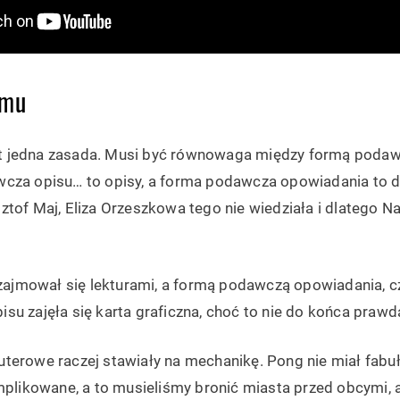
lmu
jest jedna zasada. Musi być równowaga między formą poda
cza opisu… to opisy, a forma podawcza opowiadania to di
ztof Maj, Eliza Orzeszkowa tego nie wiedziała i dlatego 
 zajmował się lekturami, a formą podawczą opowiadania, cz
u zajęła się karta graficzna, choć to nie do końca prawd
terowe raczej stawiały na mechanikę. Pong nie miał fabuł
omplikowane, a to musieliśmy bronić miasta przed obcymi, 