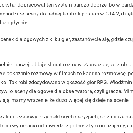
ockstar dopracował ten system bardzo dobrze, bo w bardz
chodzi ze sceny do pełnej kontroli postaci w GTA V, dzię
użo płynniej.
enek dialogowych z kilku gier, zastanówcie się, gdzie czu
ełnie inaczej oddaje klimat rozmów. Zauważcie, że zrobio
we pokazanie rozmowy w filmach to kadr na rozmówcę, po
ółko. Tak robi zdecydowana większość gier RPG. Wiedźmin 
ywiło sceny dialogowe dla obserwatora, czyli gracza. Mimo
wiają, mamy wrażenie, że dużo więcej się dzieje na scenie.
ż limit czasowy przy niektórych decyzjach, co zmusza na
aci i wybierania odpowiedzi zgodnie z tym co czujemy, a 