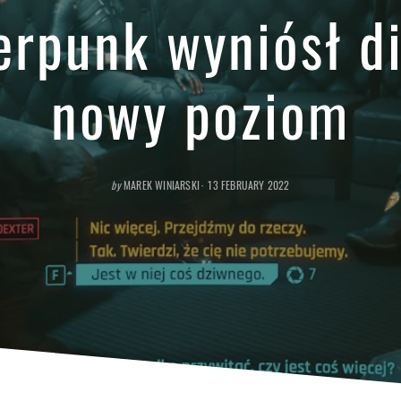
erpunk wyniósł di
nowy poziom
POSTED
by
MAREK WINIARSKI
13 FEBRUARY 2022
ON