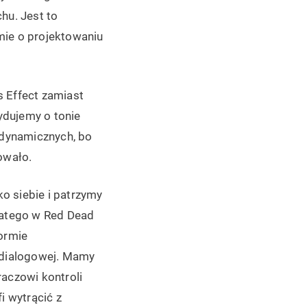
hu. Jest to
mie o projektowaniu
s Effect zamiast
ydujemy o tonie
j dynamicznych, bo
owało.
o siebie i patrzymy
dlatego w Red Dead
ormie
i dialogowej. Mamy
raczowi kontroli
i wytrącić z