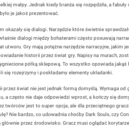
elkiej małpy. Jednak kiedy branża się rozpędziła, a fabuły 
a było je jakoś prezentować.
okazały się dialogi. Narzędzie które świetnie sprawdzało 
o właśnie dialogi między bohaterami często posuwają narra
t utworu. Gry mają potężne narzędzie narracyjne, jakim je
 opowiadanie historii przez świat gry. Napisy na murach, zo
zygniecione półką sklepową. To wszystko opowiada jakąś hi
i się rozejrzymy i poskładamy elementy układanki.
i przez świat nie jest jednak formą domyślą. Wymaga od g
, a często nie daje odpowiedzi wprost, a kończy się dom
z twórców jest to super opcja, ale dla przeciętnego gracz
łę? Nie bardzo, co udowadnia choćby Dark Souls, czy Cont
ą głównie przez środowisko. Gracz musi oglądać korytarze,