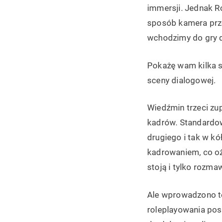
immersji. Jednak R
sposób kamera prze
wchodzimy do gry d
Pokażę wam kilka sc
sceny dialogowej.
Wiedźmin trzeci zup
kadrów. Standardo
drugiego i tak w k
kadrowaniem, co oż
stoją i tylko rozma
Ale wprowadzono te
roleplayowania post