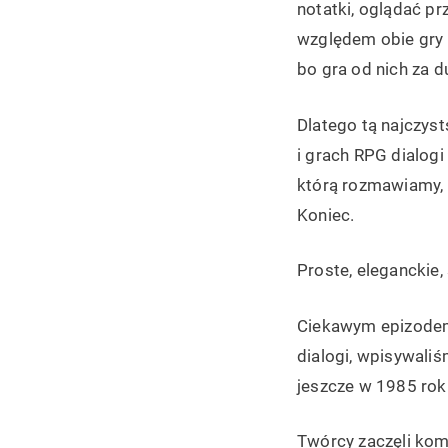
notatki, oglądać p
względem obie gry b
bo gra od nich za d
Dlatego tą najczys
i grach RPG dialog
którą rozmawiamy, m
Koniec.
Proste, eleganckie
Ciekawym epizodem 
dialogi, wpisywaliś
jeszcze w 1985 rok
Twórcy zaczęli komb