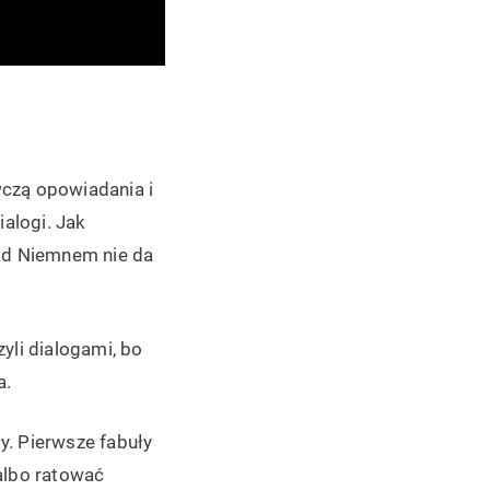
wczą opowiadania i
alogi. Jak
Nad Niemnem nie da
yli dialogami, bo
a.
y. Pierwsze fabuły
albo ratować