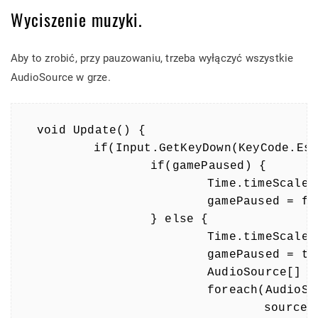
Wyciszenie muzyki.
Aby to zrobić, przy pauzowaniu, trzeba wyłączyć wszystkie
AudioSource w grze.
void Update() {

	if(Input.GetKeyDown(KeyCode.Escape)) {

		if(gamePaused) {

			Time.timeScale = 1;

			gamePaused = false;

		} else {

			Time.timeScale = 0;

			gamePaused = true;

			AudioSource[] aSources = FindObjectsOfType(typeof(AudioSource)) as AudioSource[];

			foreach(AudioSource source in aSources) {

				source.Pause();
