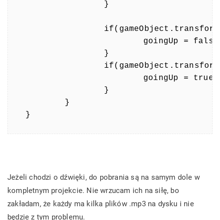
		}

		if(gameObject.transform.position.y >= 3) {

			goingUp = false;

		}

		if(gameObject.transform.position.y <= -3) {

			goingUp = true;

		}

	}

Jeżeli chodzi o dźwięki, do pobrania są na samym dole w
kompletnym projekcie. Nie wrzucam ich na siłę, bo
zakładam, że każdy ma kilka plików .mp3 na dysku i nie
będzie z tym problemu.