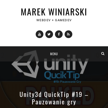
MAREK WINIARSKI
WEBDEV + GAMEDEV
YouTube
Twitter
Facebook
RSS
Skip
MENU
to
content
Unity3d QuickTip #19 –
Pauzowanie gry