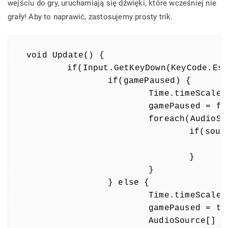
wejściu do gry, uruchamiają się dźwięki, które wcześniej nie
grały! Aby to naprawić, zastosujemy prosty trik.
void Update() {

	if(Input.GetKeyDown(KeyCode.Escape)) {

		if(gamePaused) {

			Time.timeScale = 1;

			gamePaused = false;

			foreach(AudioSource source in pausedSources) {

				if(source) {

					source.Play();
				}

			}

		} else {

			Time.timeScale = 0;

			gamePaused = true;

			AudioSource[] aSources = FindObjectsOfType(typeof(AudioSource)) as AudioSource[];
