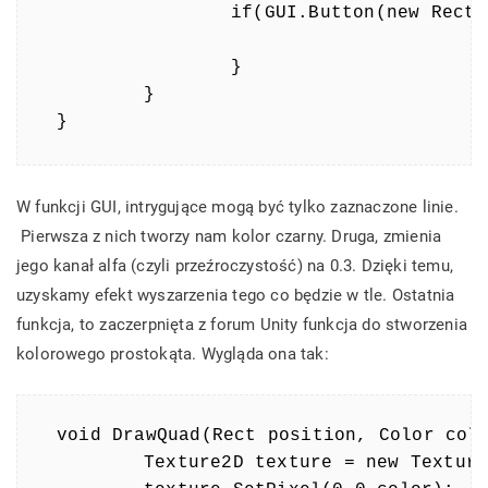
		if(GUI.Button(new Rect(Screen.width / 2 - 50, 80, 100, 20), "Quit")) {

		}

	}

}
W funkcji GUI, intrygujące mogą być tylko zaznaczone linie.
Pierwsza z nich tworzy nam kolor czarny. Druga, zmienia
jego kanał alfa (czyli przeźroczystość) na 0.3. Dzięki temu,
uzyskamy efekt wyszarzenia tego co będzie w tle. Ostatnia
funkcja, to zaczerpnięta z forum Unity funkcja do stworzenia
kolorowego prostokąta. Wygląda ona tak:
void DrawQuad(Rect position, Color colo
	Texture2D texture = new Texture2D(1, 1);
