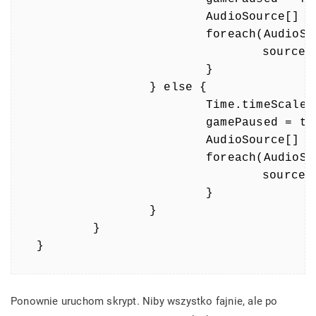
			AudioSource[] aSources = FindObjectsOfType(typeof(AudioSource)) as AudioSource[];

			foreach(AudioSource source in aSources) {

				source.Play();

			}

		} else {

			Time.timeScale = 0;

			gamePaused = true;

			AudioSource[] aSources = FindObjectsOfType(typeof(AudioSource)) as AudioSource[];

			foreach(AudioSource source in aSources) {

				source.Pause();

			}

		}

	}

}
Ponownie uruchom skrypt. Niby wszystko fajnie, ale po