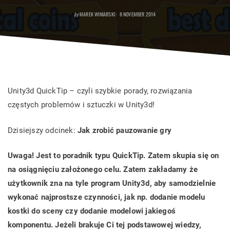
POSTED
by
MAREK WINIARSKI
8 NOVEMBER 2014
ON
Unity3d QuickTip – czyli szybkie porady, rozwiązania
częstych problemów i sztuczki w Unity3d!
Dzisiejszy odcinek:
Jak zrobić pauzowanie gry
Uwaga! Jest to poradnik typu QuickTip. Zatem skupia się on
na osiągnięciu założonego celu. Zatem zakładamy że
użytkownik zna na tyle program Unity3d, aby samodzielnie
wykonać najprostsze czynności, jak np. dodanie modelu
kostki do sceny czy dodanie modelowi jakiegoś
komponentu. Jeżeli brakuje Ci tej podstawowej wiedzy,