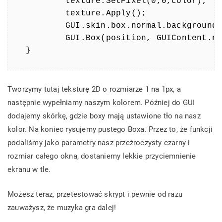
	texture.SetPixel(0,0,color);

	texture.Apply();

	GUI.skin.box.normal.background = texture;

	GUI.Box(position, GUIContent.none);

}
Tworzymy tutaj teksturę 2D o rozmiarze 1 na 1px, a
następnie wypełniamy naszym kolorem. Później do GUI
dodajemy skórkę, gdzie boxy mają ustawione tło na nasz
kolor. Na koniec rysujemy pustego Boxa. Przez to, że funkcji
podaliśmy jako parametry nasz przeźroczysty czarny i
rozmiar całego okna, dostaniemy lekkie przyciemnienie
ekranu w tle.
Możesz teraz, przetestować skrypt i pewnie od razu
zauważysz, że muzyka gra dalej!