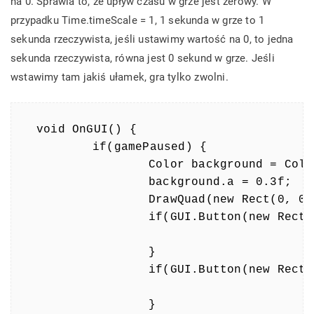
na 0. Sprawia to, że upływ czasu w grze jest zerowy. W
przypadku Time.timeScale = 1, 1 sekunda w grze to 1
sekunda rzeczywista, jeśli ustawimy wartość na 0, to jedna
sekunda rzeczywista, równa jest 0 sekund w grze. Jeśli
wstawimy tam jakiś ułamek, gra tylko zwolni.
void OnGUI() {

	if(gamePaused) {

		Color background = Color.black;

		background.a = 0.3f;

		DrawQuad(new Rect(0, 0, Screen.width, Screen.height), background);

		if(GUI.Button(new Rect(Screen.width / 2 - 50, 20, 100, 20), "Play")) {

		}

		if(GUI.Button(new Rect(Screen.width / 2 - 50, 50, 100, 20), "Score")) {

		}
