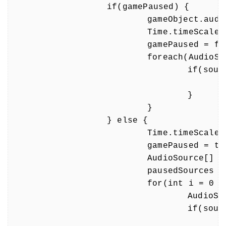
		if(gamePaused) {

			gameObject.audio.Stop();

			Time.timeScale = 1;

			gamePaused = false;

			foreach(AudioSource source in pausedSources) {

				if(source) {

					source.Play();
				}

			}

		} else {

			Time.timeScale = 0;

			gamePaused = true;

			AudioSource[] aSources = FindObjectsOfType(typeof(AudioSource)) as AudioSource[];

			pausedSources = new AudioSource[aSources.Length];

			for(int i = 0 ; i < aSources.Length ; i++) {

				AudioSource source = aSources[i];

				if(source.isPlaying) {

					source.Pause();