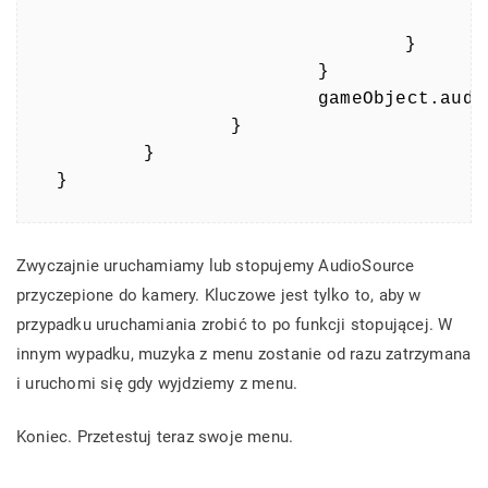
					pausedSources[i] = source;
				}

			}

			gameObject.audio.Play();

		}

	}

}
Zwyczajnie uruchamiamy lub stopujemy AudioSource
przyczepione do kamery. Kluczowe jest tylko to, aby w
przypadku uruchamiania zrobić to po funkcji stopującej. W
innym wypadku, muzyka z menu zostanie od razu zatrzymana
i uruchomi się gdy wyjdziemy z menu.
Koniec. Przetestuj teraz swoje menu.