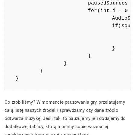
			pausedSources = new AudioSource[aSources.Length];

			for(int i = 0 ; i < aSources.Length ; i++) {

				AudioSource source = aSources[i];

				if(source.isPlaying) {

					source.Pause();
					pausedSources[i] = source;
				}

			}

		}

	}

}
Co zrobiliśmy? W momencie pauzowania gry, przelatujemy
całą listę naszych źródeł i sprawdzamy czy dane źródło
odtwarza muzykę. Jeśli tak, to pauzujemy je i dodajemy do
dodatkowej tablicy, którą musimy sobie wcześniej
zadeklarować, koło naszej zmiennej bool: