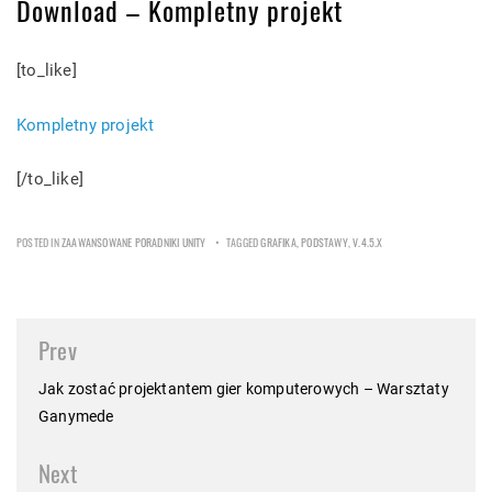
Download – Kompletny projekt
[to_like]
Kompletny projekt
[/to_like]
POSTED IN
ZAAWANSOWANE PORADNIKI UNITY
TAGGED
GRAFIKA
,
PODSTAWY
,
V.4.5.X
Post
Prev
navigation
Jak zostać projektantem gier komputerowych – Warsztaty
Ganymede
Next