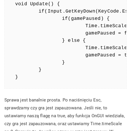
void Update() {

	if(Input.GetKeyDown(KeyCode.Escape)) {

		if(gamePaused) {

			Time.timeScale = 1;

			gamePaused = false;

		} else {

			Time.timeScale = 0;

			gamePaused = true;

		}

	}

}
Sprawa jest banalnie prosta. Po naciśnięciu Esc,
sprawdzamy czy gra jest zapauzowana. Jeśli nie, to
ustawiamy naszą flagę na true, aby funkcja OnGUI wiedziała,
czy gra jest zapauzowana, oraz ustawiamy Time.timeScale