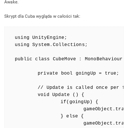
Awake.
Skrypt dla Cuba wygląda w całości tak:
using UnityEngine;

using System.Collections;

public class CubeMove : MonoBehaviour {
	private bool goingUp = true;

	// Update is called once per frame

	void Update () {

		if(goingUp) {

			gameObject.transform.Translate(Vector3.up * Time.deltaTime);

		} else {

			gameObject.transform.Translate(Vector3.down * Time.deltaTime);
