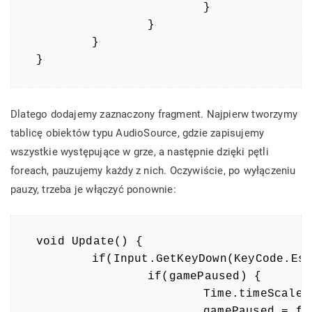
			}

		}

	}

}
Dlatego dodajemy zaznaczony fragment. Najpierw tworzymy
tablicę obiektów typu AudioSource, gdzie zapisujemy
wszystkie występujące w grze, a następnie dzięki pętli
foreach, pauzujemy każdy z nich. Oczywiście, po wyłączeniu
pauzy, trzeba je włączyć ponownie:
void Update() {

	if(Input.GetKeyDown(KeyCode.Escape)) {

		if(gamePaused) {

			Time.timeScale = 1;

			gamePaused = false;
